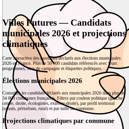
Villes Futures — Candidats
municipales 2026 et projections
climatiques
Carte interactive des candidats déclarés aux élections municipales
2026 en France. Plus de 50 000 candidats référencés avec leurs
programmes, sites de campagne et étiquettes politiques.
Élections municipales 2026
Consultez les candidats déclarés aux municipales 2026 dans plus de
34 000 communes françaises. Filtrez par couleur politique (gauche,
centre, droite, écologistes, extrême-droite), par profil territorial
(urbain, périurbain, rural) et par taille de commune.
Projections climatiques par commune