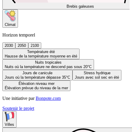
Brebis galeuses
Climat
Horizon temporel
2030
2050
2100
Température été
Hausse de la température moyenne en été
Nuits tropicales
Nuits où la température ne descend pas sous 20°C
Jours de canicule
Stress hydrique
Jours où la température dépasse 35°C
Jours avec sol sec en été
Élévation niveau mer
Élévation prévue du niveau de la mer
Une initiative par
Bonpote.com
Soutenir le projet
Villes