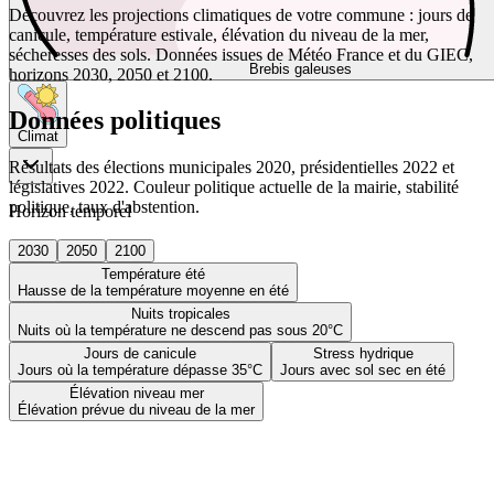
Découvrez les projections climatiques de votre commune : jours de
canicule, température estivale, élévation du niveau de la mer,
sécheresses des sols. Données issues de Météo France et du GIEC,
Brebis galeuses
horizons 2030, 2050 et 2100.
Données politiques
Climat
Résultats des élections municipales 2020, présidentielles 2022 et
législatives 2022. Couleur politique actuelle de la mairie, stabilité
politique, taux d'abstention.
Horizon temporel
2030
2050
2100
Température été
Hausse de la température moyenne en été
Nuits tropicales
Nuits où la température ne descend pas sous 20°C
Jours de canicule
Stress hydrique
Jours où la température dépasse 35°C
Jours avec sol sec en été
Élévation niveau mer
Élévation prévue du niveau de la mer