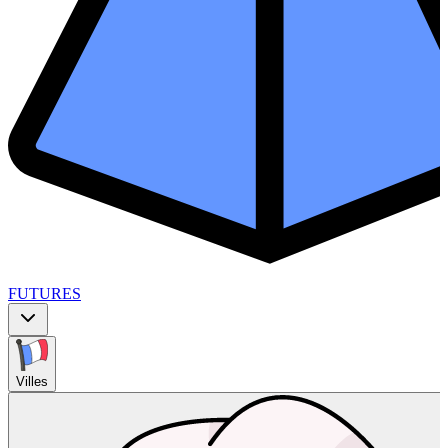
FUTURES
Villes