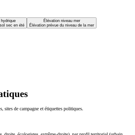
 hydrique
Élévation niveau mer
sol sec en été
Élévation prévue du niveau de la mer
atiques
 sites de campagne et étiquettes politiques.
oite, écologistes, extrême-droite), par profil territorial (urbain,