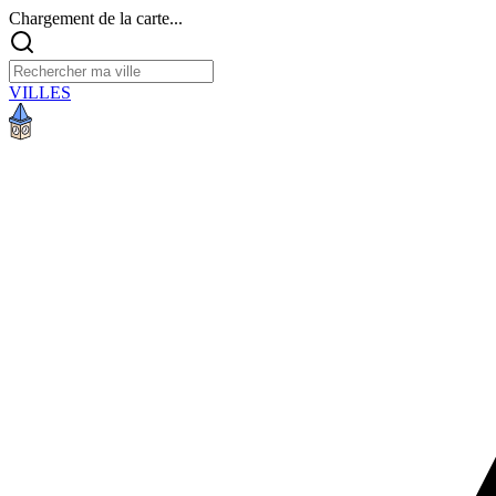
Chargement de la carte...
VILLES