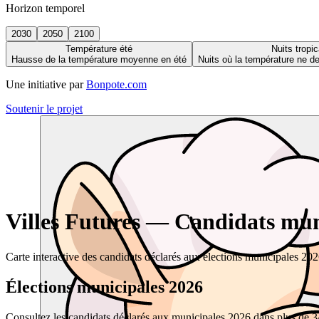
Horizon temporel
2030
2050
2100
Température été
Nuits tropic
Hausse de la température moyenne en été
Nuits où la température ne 
Une initiative par
Bonpote.com
Soutenir le projet
Villes Futures — Candidats muni
Carte interactive des candidats déclarés aux élections municipales 20
Élections municipales 2026
Consultez les candidats déclarés aux municipales 2026 dans plus de 34 0