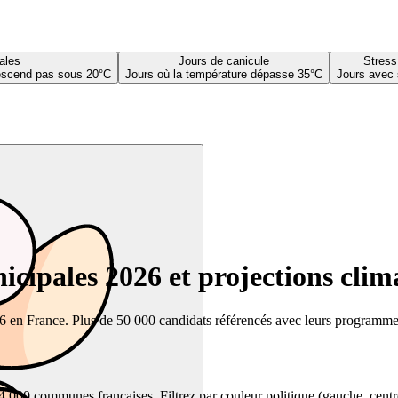
ales
Jours de canicule
Stress
descend pas sous 20°C
Jours où la température dépasse 35°C
Jours avec 
cipales 2026 et projections clim
26 en France. Plus de 50 000 candidats référencés avec leurs programmes,
00 communes françaises. Filtrez par couleur politique (gauche, centre, dr