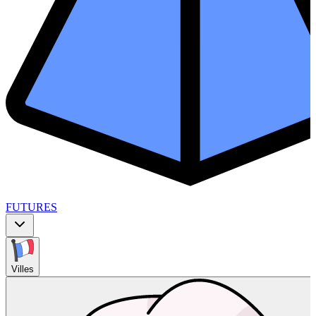
FUTURES
Villes