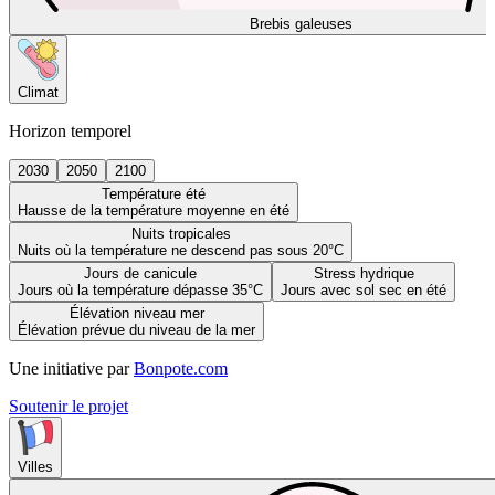
Brebis galeuses
Climat
Horizon temporel
2030
2050
2100
Température été
Hausse de la température moyenne en été
Nuits tropicales
Nuits où la température ne descend pas sous 20°C
Jours de canicule
Stress hydrique
Jours où la température dépasse 35°C
Jours avec sol sec en été
Élévation niveau mer
Élévation prévue du niveau de la mer
Une initiative par
Bonpote.com
Soutenir le projet
Villes