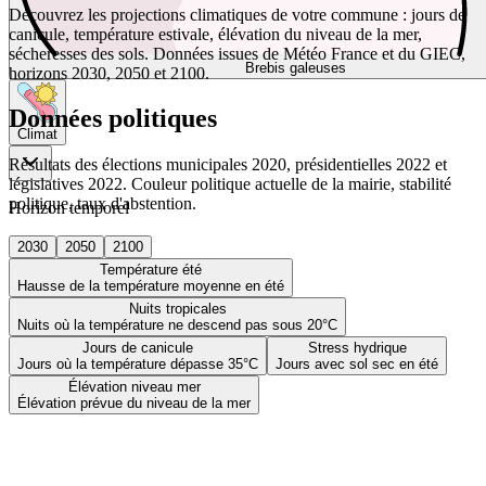
Découvrez les projections climatiques de votre commune : jours de
canicule, température estivale, élévation du niveau de la mer,
sécheresses des sols. Données issues de Météo France et du GIEC,
Brebis galeuses
horizons 2030, 2050 et 2100.
Données politiques
Climat
Résultats des élections municipales 2020, présidentielles 2022 et
législatives 2022. Couleur politique actuelle de la mairie, stabilité
politique, taux d'abstention.
Horizon temporel
2030
2050
2100
Température été
Hausse de la température moyenne en été
Nuits tropicales
Nuits où la température ne descend pas sous 20°C
Jours de canicule
Stress hydrique
Jours où la température dépasse 35°C
Jours avec sol sec en été
Élévation niveau mer
Élévation prévue du niveau de la mer