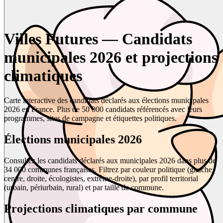
Villes Futures — Candidats
municipales 2026 et projections
climatiques
Carte interactive des candidats déclarés aux élections municipales
2026 en France. Plus de 50 000 candidats référencés avec leurs
programmes, sites de campagne et étiquettes politiques.
Élections municipales 2026
Consultez les candidats déclarés aux municipales 2026 dans plus de
34 000 communes françaises. Filtrez par couleur politique (gauche,
centre, droite, écologistes, extrême-droite), par profil territorial
(urbain, périurbain, rural) et par taille de commune.
Projections climatiques par commune