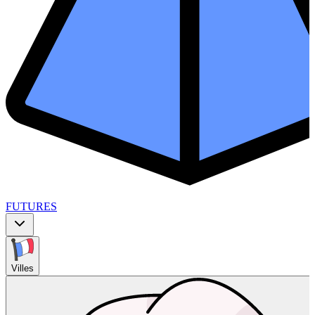
FUTURES
Villes