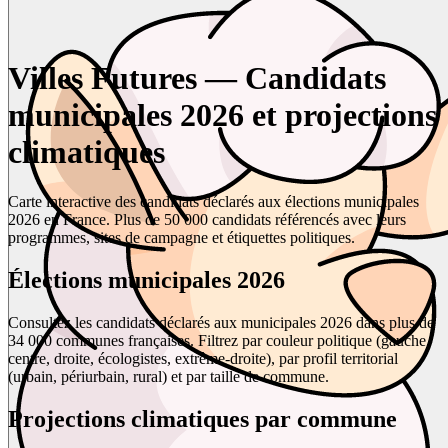
Villes Futures — Candidats
municipales 2026 et projections
climatiques
Carte interactive des candidats déclarés aux élections municipales
2026 en France. Plus de 50 000 candidats référencés avec leurs
programmes, sites de campagne et étiquettes politiques.
Élections municipales 2026
Consultez les candidats déclarés aux municipales 2026 dans plus de
34 000 communes françaises. Filtrez par couleur politique (gauche,
centre, droite, écologistes, extrême-droite), par profil territorial
(urbain, périurbain, rural) et par taille de commune.
Projections climatiques par commune