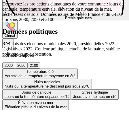
Découvrez les projections climatiques de votre commune : jours de
canicule, température estivale, élévation du niveau de la mer,
sécheresses des sols. Données issues de Météo France et du GIEC,
Brebis galeuses
horizons 2030, 2050 et 2100.
Données politiques
Climat
Résultats des élections municipales 2020, présidentielles 2022 et
législatives 2022. Couleur politique actuelle de la mairie, stabilité
politique, taux d'abstention.
Horizon temporel
2030
2050
2100
Température été
Hausse de la température moyenne en été
Nuits tropicales
Nuits où la température ne descend pas sous 20°C
Jours de canicule
Stress hydrique
Jours où la température dépasse 35°C
Jours avec sol sec en été
Élévation niveau mer
Élévation prévue du niveau de la mer