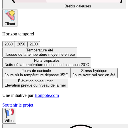
Brebis galeuses
Climat
Horizon temporel
2030
2050
2100
Température été
Hausse de la température moyenne en été
Nuits tropicales
Nuits où la température ne descend pas sous 20°C
Jours de canicule
Stress hydrique
Jours où la température dépasse 35°C
Jours avec sol sec en été
Élévation niveau mer
Élévation prévue du niveau de la mer
Une initiative par
Bonpote.com
Soutenir le projet
Villes