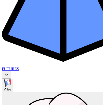
FUTURES
Villes