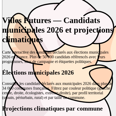
Villes Futures — Candidats
municipales 2026 et projections
climatiques
Carte interactive des candidats déclarés aux élections municipales
2026 en France. Plus de 50 000 candidats référencés avec leurs
programmes, sites de campagne et étiquettes politiques.
Élections municipales 2026
Consultez les candidats déclarés aux municipales 2026 dans plus de
34 000 communes françaises. Filtrez par couleur politique (gauche,
centre, droite, écologistes, extrême-droite), par profil territorial
(urbain, périurbain, rural) et par taille de commune.
Projections climatiques par commune