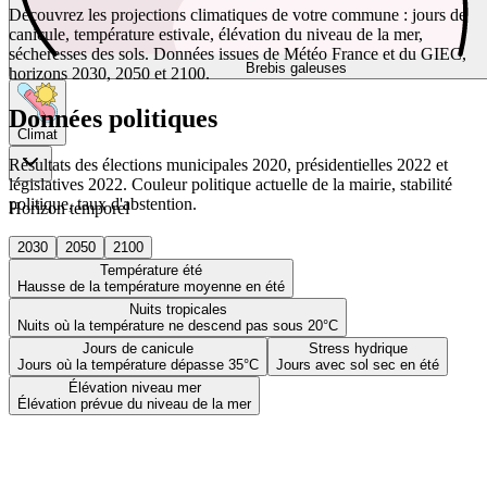
Découvrez les projections climatiques de votre commune : jours de
canicule, température estivale, élévation du niveau de la mer,
sécheresses des sols. Données issues de Météo France et du GIEC,
Brebis galeuses
horizons 2030, 2050 et 2100.
Données politiques
Climat
Résultats des élections municipales 2020, présidentielles 2022 et
législatives 2022. Couleur politique actuelle de la mairie, stabilité
politique, taux d'abstention.
Horizon temporel
2030
2050
2100
Température été
Hausse de la température moyenne en été
Nuits tropicales
Nuits où la température ne descend pas sous 20°C
Jours de canicule
Stress hydrique
Jours où la température dépasse 35°C
Jours avec sol sec en été
Élévation niveau mer
Élévation prévue du niveau de la mer