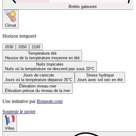
Brebis galeuses
Climat
Horizon temporel
2030
2050
2100
Température été
Hausse de la température moyenne en été
Nuits tropicales
Nuits où la température ne descend pas sous 20°C
Jours de canicule
Stress hydrique
Jours où la température dépasse 35°C
Jours avec sol sec en été
Élévation niveau mer
Élévation prévue du niveau de la mer
Une initiative par
Bonpote.com
Soutenir le projet
Villes