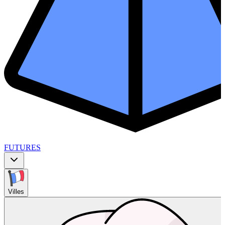
FUTURES
Villes