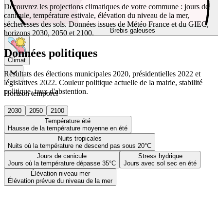
Découvrez les projections climatiques de votre commune : jours de
canicule, température estivale, élévation du niveau de la mer,
sécheresses des sols. Données issues de Météo France et du GIEC,
Brebis galeuses
horizons 2030, 2050 et 2100.
Données politiques
Climat
Résultats des élections municipales 2020, présidentielles 2022 et
législatives 2022. Couleur politique actuelle de la mairie, stabilité
politique, taux d'abstention.
Horizon temporel
2030
2050
2100
Température été
Hausse de la température moyenne en été
Nuits tropicales
Nuits où la température ne descend pas sous 20°C
Jours de canicule
Stress hydrique
Jours où la température dépasse 35°C
Jours avec sol sec en été
Élévation niveau mer
Élévation prévue du niveau de la mer