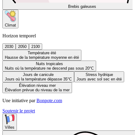
Brebis galeuses
Climat
Horizon temporel
2030
2050
2100
Température été
Hausse de la température moyenne en été
Nuits tropicales
Nuits où la température ne descend pas sous 20°C
Jours de canicule
Stress hydrique
Jours où la température dépasse 35°C
Jours avec sol sec en été
Élévation niveau mer
Élévation prévue du niveau de la mer
Une initiative par
Bonpote.com
Soutenir le projet
Villes