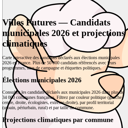
Villes Futures — Candidats
municipales 2026 et projections
climatiques
Carte interactive des candidats déclarés aux élections municipales
2026 en France. Plus de 50 000 candidats référencés avec leurs
programmes, sites de campagne et étiquettes politiques.
Élections municipales 2026
Consultez les candidats déclarés aux municipales 2026 dans plus de
34 000 communes françaises. Filtrez par couleur politique (gauche,
centre, droite, écologistes, extrême-droite), par profil territorial
(urbain, périurbain, rural) et par taille de commune.
Projections climatiques par commune