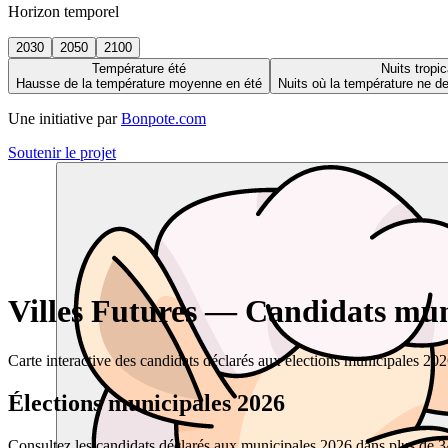
Horizon temporel
2030
2050
2100
Température été
Nuits tropic
Hausse de la température moyenne en été
Nuits où la température ne 
Une initiative par
Bonpote.com
Soutenir le projet
Villes Futures — Candidats muni
Carte interactive des candidats déclarés aux élections municipales 20
Élections municipales 2026
Consultez les candidats déclarés aux municipales 2026 dans plus de 34 0