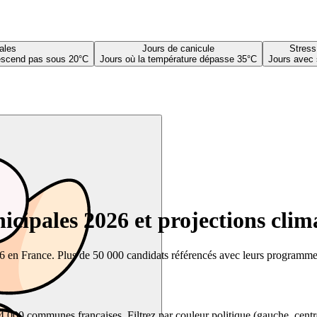
ales
Jours de canicule
Stress
descend pas sous 20°C
Jours où la température dépasse 35°C
Jours avec 
cipales 2026 et projections clim
26 en France. Plus de 50 000 candidats référencés avec leurs programmes,
00 communes françaises. Filtrez par couleur politique (gauche, centre, dr