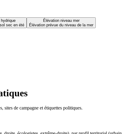
 hydrique
Élévation niveau mer
sol sec en été
Élévation prévue du niveau de la mer
atiques
 sites de campagne et étiquettes politiques.
oite, écologistes, extrême-droite), par profil territorial (urbain,