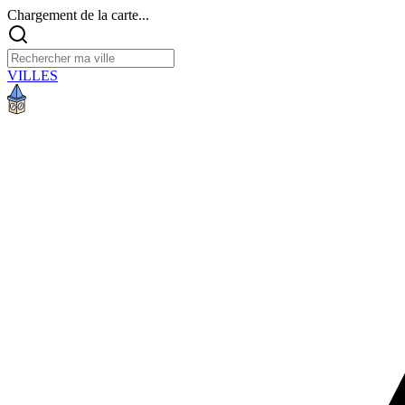
Chargement de la carte...
VILLES