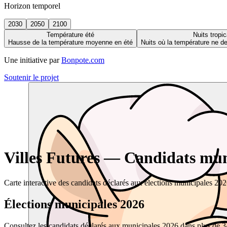
Horizon temporel
2030
2050
2100
Température été
Nuits tropic
Hausse de la température moyenne en été
Nuits où la température ne 
Une initiative par
Bonpote.com
Soutenir le projet
Villes Futures — Candidats muni
Carte interactive des candidats déclarés aux élections municipales 20
Élections municipales 2026
Consultez les candidats déclarés aux municipales 2026 dans plus de 34 0