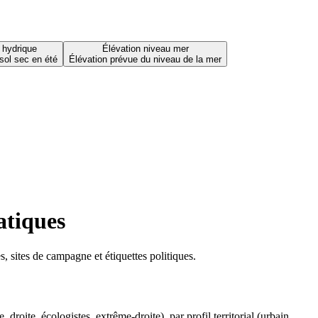
 hydrique
Élévation niveau mer
sol sec en été
Élévation prévue du niveau de la mer
atiques
 sites de campagne et étiquettes politiques.
oite, écologistes, extrême-droite), par profil territorial (urbain,