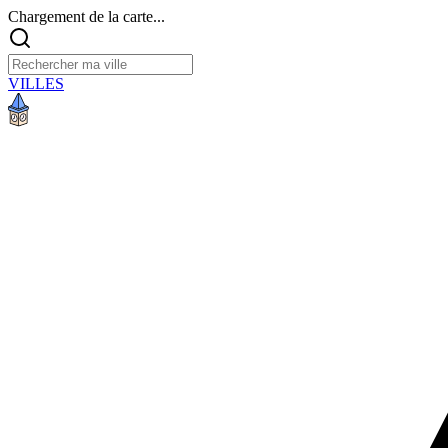
Chargement de la carte...
VILLES