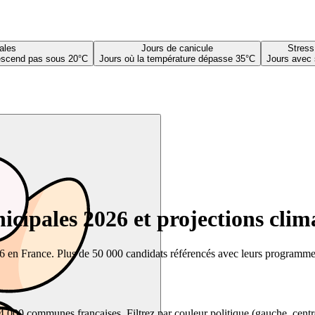
ales
Jours de canicule
Stress
descend pas sous 20°C
Jours où la température dépasse 35°C
Jours avec 
cipales 2026 et projections clim
26 en France. Plus de 50 000 candidats référencés avec leurs programmes,
00 communes françaises. Filtrez par couleur politique (gauche, centre, dr