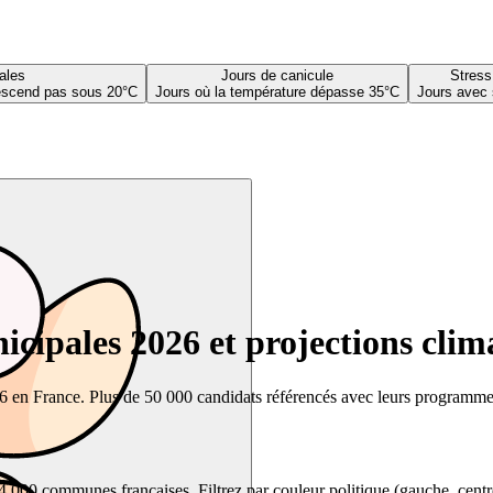
ales
Jours de canicule
Stress
descend pas sous 20°C
Jours où la température dépasse 35°C
Jours avec 
cipales 2026 et projections clim
26 en France. Plus de 50 000 candidats référencés avec leurs programmes,
00 communes françaises. Filtrez par couleur politique (gauche, centre, dr