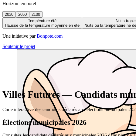
Horizon temporel
2030
2050
2100
Température été
Nuits tropic
Hausse de la température moyenne en été
Nuits où la température ne 
Une initiative par
Bonpote.com
Soutenir le projet
Villes Futures — Candidats muni
Carte interactive des candidats déclarés aux élections municipales 20
Élections municipales 2026
Consultez les candidats déclarés aux municipales 2026 dans plus de 34 0