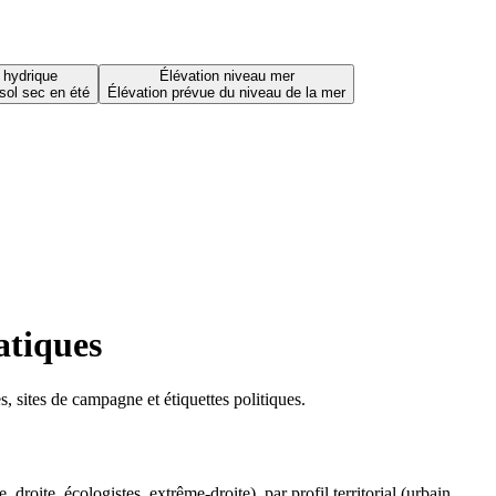
 hydrique
Élévation niveau mer
sol sec en été
Élévation prévue du niveau de la mer
atiques
 sites de campagne et étiquettes politiques.
oite, écologistes, extrême-droite), par profil territorial (urbain,