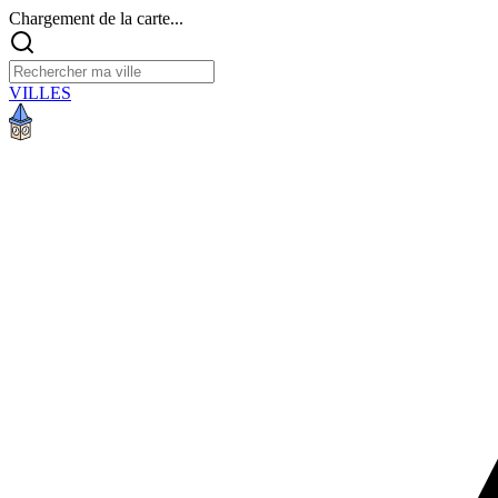
Chargement de la carte...
VILLES