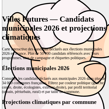
Villes Futures — Candidats
municipales 2026 et projections
climatiques
Carte interactive des candidats déclarés aux élections municipales
2026 en France. Plus de 50 000 candidats référencés avec leurs
programmes, sites de campagne et étiquettes politiques.
Élections municipales 2026
Consultez les candidats déclarés aux municipales 2026 dans plus de
34 000 communes françaises. Filtrez par couleur politique (gauche,
centre, droite, écologistes, extrême-droite), par profil territorial
(urbain, périurbain, rural) et par taille de commune.
Projections climatiques par commune