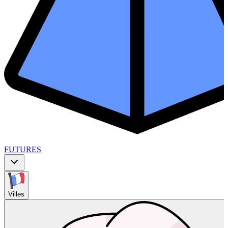
FUTURES
Villes