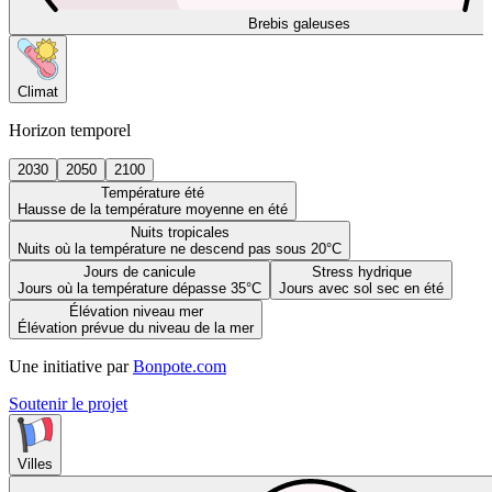
Brebis galeuses
Climat
Horizon temporel
2030
2050
2100
Température été
Hausse de la température moyenne en été
Nuits tropicales
Nuits où la température ne descend pas sous 20°C
Jours de canicule
Stress hydrique
Jours où la température dépasse 35°C
Jours avec sol sec en été
Élévation niveau mer
Élévation prévue du niveau de la mer
Une initiative par
Bonpote.com
Soutenir le projet
Villes