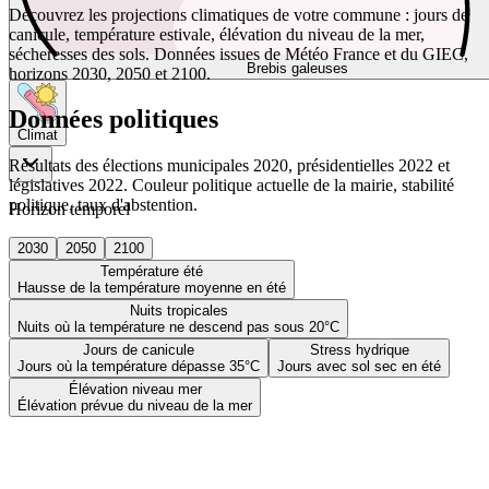
Découvrez les projections climatiques de votre commune : jours de
canicule, température estivale, élévation du niveau de la mer,
sécheresses des sols. Données issues de Météo France et du GIEC,
Brebis galeuses
horizons 2030, 2050 et 2100.
Données politiques
Climat
Résultats des élections municipales 2020, présidentielles 2022 et
législatives 2022. Couleur politique actuelle de la mairie, stabilité
politique, taux d'abstention.
Horizon temporel
2030
2050
2100
Température été
Hausse de la température moyenne en été
Nuits tropicales
Nuits où la température ne descend pas sous 20°C
Jours de canicule
Stress hydrique
Jours où la température dépasse 35°C
Jours avec sol sec en été
Élévation niveau mer
Élévation prévue du niveau de la mer