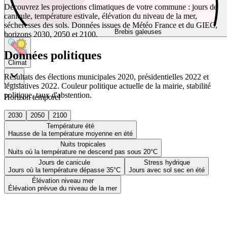
Découvrez les projections climatiques de votre commune : jours de
canicule, température estivale, élévation du niveau de la mer,
sécheresses des sols. Données issues de Météo France et du GIEC,
Brebis galeuses
horizons 2030, 2050 et 2100.
Données politiques
Climat
Résultats des élections municipales 2020, présidentielles 2022 et
législatives 2022. Couleur politique actuelle de la mairie, stabilité
politique, taux d'abstention.
Horizon temporel
2030
2050
2100
Température été
Hausse de la température moyenne en été
Nuits tropicales
Nuits où la température ne descend pas sous 20°C
Jours de canicule
Stress hydrique
Jours où la température dépasse 35°C
Jours avec sol sec en été
Élévation niveau mer
Élévation prévue du niveau de la mer