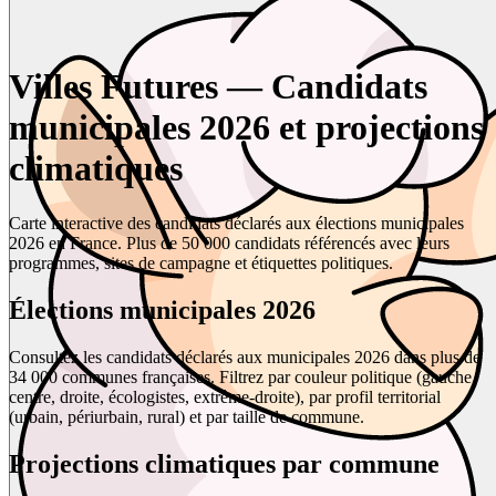
Villes Futures — Candidats
municipales 2026 et projections
climatiques
Carte interactive des candidats déclarés aux élections municipales
2026 en France. Plus de 50 000 candidats référencés avec leurs
programmes, sites de campagne et étiquettes politiques.
Élections municipales 2026
Consultez les candidats déclarés aux municipales 2026 dans plus de
34 000 communes françaises. Filtrez par couleur politique (gauche,
centre, droite, écologistes, extrême-droite), par profil territorial
(urbain, périurbain, rural) et par taille de commune.
Projections climatiques par commune