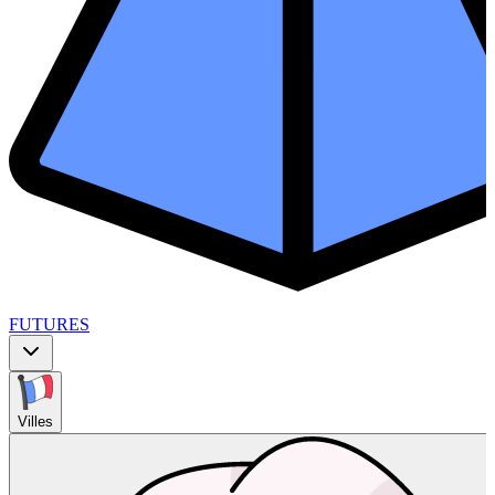
FUTURES
Villes