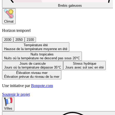
Brebis galeuses
Climat
Horizon temporel
2030
2050
2100
Température été
Hausse de la température moyenne en été
Nuits tropicales
Nuits où la température ne descend pas sous 20°C
Jours de canicule
Stress hydrique
Jours où la température dépasse 35°C
Jours avec sol sec en été
Élévation niveau mer
Élévation prévue du niveau de la mer
Une initiative par
Bonpote.com
Soutenir le projet
Villes