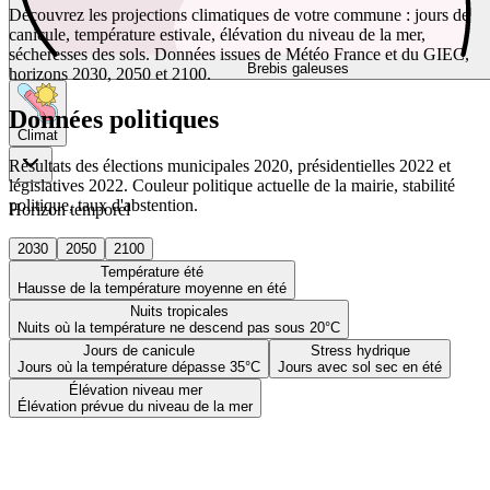
Découvrez les projections climatiques de votre commune : jours de
canicule, température estivale, élévation du niveau de la mer,
sécheresses des sols. Données issues de Météo France et du GIEC,
Brebis galeuses
horizons 2030, 2050 et 2100.
Données politiques
Climat
Résultats des élections municipales 2020, présidentielles 2022 et
législatives 2022. Couleur politique actuelle de la mairie, stabilité
politique, taux d'abstention.
Horizon temporel
2030
2050
2100
Température été
Hausse de la température moyenne en été
Nuits tropicales
Nuits où la température ne descend pas sous 20°C
Jours de canicule
Stress hydrique
Jours où la température dépasse 35°C
Jours avec sol sec en été
Élévation niveau mer
Élévation prévue du niveau de la mer