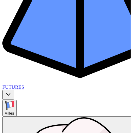
FUTURES
Villes