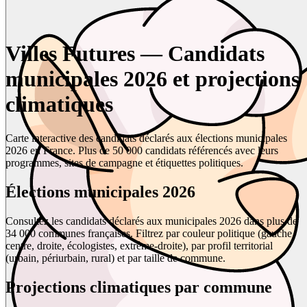
Villes Futures — Candidats
municipales 2026 et projections
climatiques
Carte interactive des candidats déclarés aux élections municipales
2026 en France. Plus de 50 000 candidats référencés avec leurs
programmes, sites de campagne et étiquettes politiques.
Élections municipales 2026
Consultez les candidats déclarés aux municipales 2026 dans plus de
34 000 communes françaises. Filtrez par couleur politique (gauche,
centre, droite, écologistes, extrême-droite), par profil territorial
(urbain, périurbain, rural) et par taille de commune.
Projections climatiques par commune