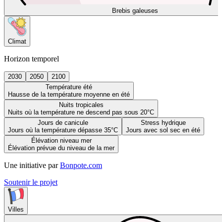
Brebis galeuses
Climat
Horizon temporel
2030
2050
2100
Température été
Hausse de la température moyenne en été
Nuits tropicales
Nuits où la température ne descend pas sous 20°C
Jours de canicule
Stress hydrique
Jours où la température dépasse 35°C
Jours avec sol sec en été
Élévation niveau mer
Élévation prévue du niveau de la mer
Une initiative par
Bonpote.com
Soutenir le projet
Villes