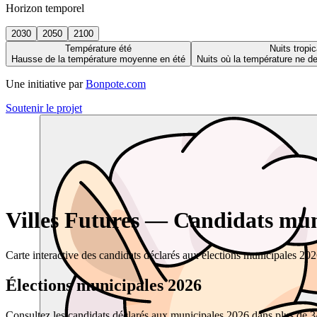
Horizon temporel
2030
2050
2100
Température été
Nuits tropic
Hausse de la température moyenne en été
Nuits où la température ne 
Une initiative par
Bonpote.com
Soutenir le projet
Villes Futures — Candidats muni
Carte interactive des candidats déclarés aux élections municipales 20
Élections municipales 2026
Consultez les candidats déclarés aux municipales 2026 dans plus de 34 0