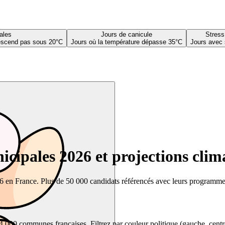
ales
Jours de canicule
Stress
descend pas sous 20°C
Jours où la température dépasse 35°C
Jours avec 
cipales 2026 et projections clim
26 en France. Plus de 50 000 candidats référencés avec leurs programmes,
00 communes françaises. Filtrez par couleur politique (gauche, centre, dr