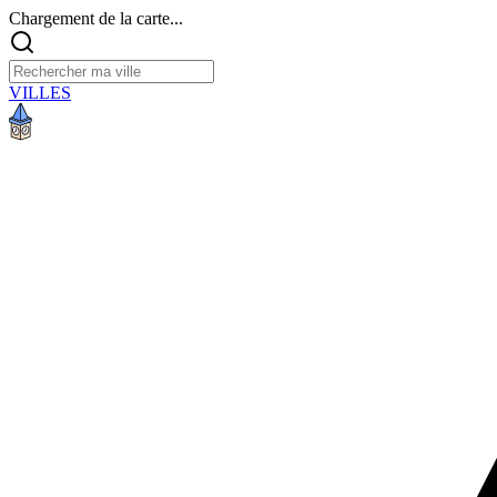
Chargement de la carte...
VILLES