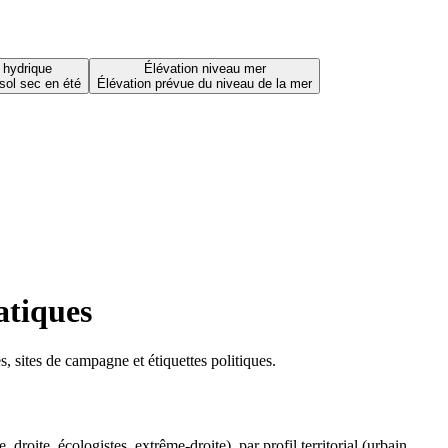
 hydrique
Élévation niveau mer
sol sec en été
Élévation prévue du niveau de la mer
atiques
 sites de campagne et étiquettes politiques.
oite, écologistes, extrême-droite), par profil territorial (urbain,