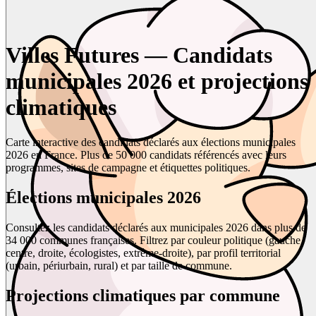
Villes Futures — Candidats
municipales 2026 et projections
climatiques
Carte interactive des candidats déclarés aux élections municipales
2026 en France. Plus de 50 000 candidats référencés avec leurs
programmes, sites de campagne et étiquettes politiques.
Élections municipales 2026
Consultez les candidats déclarés aux municipales 2026 dans plus de
34 000 communes françaises. Filtrez par couleur politique (gauche,
centre, droite, écologistes, extrême-droite), par profil territorial
(urbain, périurbain, rural) et par taille de commune.
Projections climatiques par commune