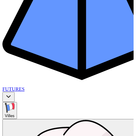
FUTURES
Villes