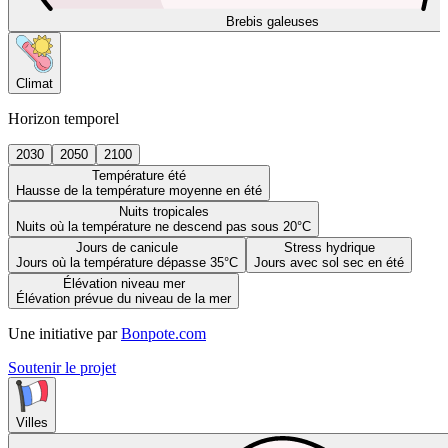
Brebis galeuses
Climat
Horizon temporel
2030
2050
2100
Température été
Hausse de la température moyenne en été
Nuits tropicales
Nuits où la température ne descend pas sous 20°C
Jours de canicule
Stress hydrique
Jours où la température dépasse 35°C
Jours avec sol sec en été
Élévation niveau mer
Élévation prévue du niveau de la mer
Une initiative par
Bonpote.com
Soutenir le projet
Villes