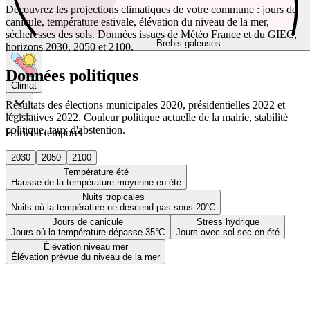
Découvrez les projections climatiques de votre commune : jours de
canicule, température estivale, élévation du niveau de la mer,
sécheresses des sols. Données issues de Météo France et du GIEC,
Brebis galeuses
horizons 2030, 2050 et 2100.
Données politiques
Climat
Résultats des élections municipales 2020, présidentielles 2022 et
législatives 2022. Couleur politique actuelle de la mairie, stabilité
politique, taux d'abstention.
Horizon temporel
2030
2050
2100
Température été
Hausse de la température moyenne en été
Nuits tropicales
Nuits où la température ne descend pas sous 20°C
Jours de canicule
Stress hydrique
Jours où la température dépasse 35°C
Jours avec sol sec en été
Élévation niveau mer
Élévation prévue du niveau de la mer