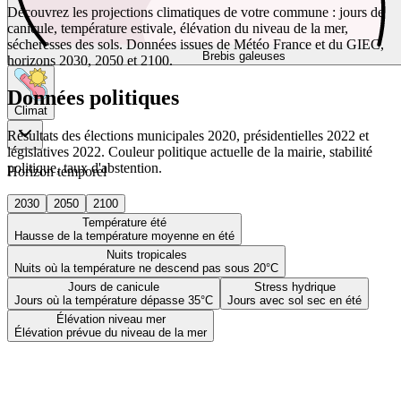
Découvrez les projections climatiques de votre commune : jours de
canicule, température estivale, élévation du niveau de la mer,
sécheresses des sols. Données issues de Météo France et du GIEC,
Brebis galeuses
horizons 2030, 2050 et 2100.
Données politiques
Climat
Résultats des élections municipales 2020, présidentielles 2022 et
législatives 2022. Couleur politique actuelle de la mairie, stabilité
politique, taux d'abstention.
Horizon temporel
2030
2050
2100
Température été
Hausse de la température moyenne en été
Nuits tropicales
Nuits où la température ne descend pas sous 20°C
Jours de canicule
Stress hydrique
Jours où la température dépasse 35°C
Jours avec sol sec en été
Élévation niveau mer
Élévation prévue du niveau de la mer