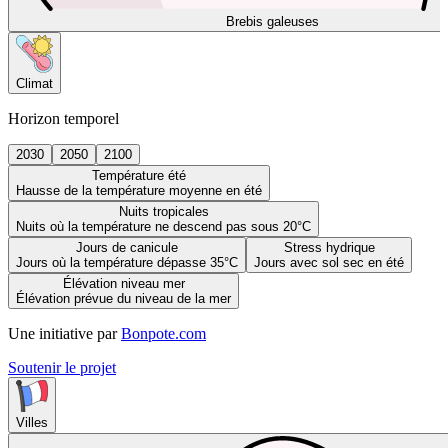
Brebis galeuses
Climat
Horizon temporel
2030
2050
2100
Température été
Hausse de la température moyenne en été
Nuits tropicales
Nuits où la température ne descend pas sous 20°C
Jours de canicule
Stress hydrique
Jours où la température dépasse 35°C
Jours avec sol sec en été
Élévation niveau mer
Élévation prévue du niveau de la mer
Une initiative par
Bonpote.com
Soutenir le projet
Villes