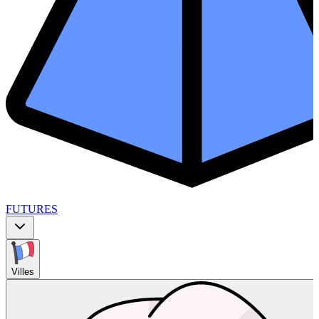
FUTURES
Villes