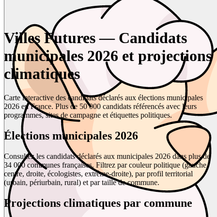
Villes Futures — Candidats
municipales 2026 et projections
climatiques
Carte interactive des candidats déclarés aux élections municipales
2026 en France. Plus de 50 000 candidats référencés avec leurs
programmes, sites de campagne et étiquettes politiques.
Élections municipales 2026
Consultez les candidats déclarés aux municipales 2026 dans plus de
34 000 communes françaises. Filtrez par couleur politique (gauche,
centre, droite, écologistes, extrême-droite), par profil territorial
(urbain, périurbain, rural) et par taille de commune.
Projections climatiques par commune