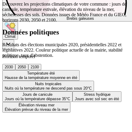
Découvrez les projections climatiques de votre commune : jours de
canicule, température estivale, élévation du niveau de la mer,
sécheresses des sols. Données issues de Météo France et du GIEC,
Brebis galeuses
horizons 2030, 2050 et 2100.
Données politiques
Climat
Résultats des élections municipales 2020, présidentielles 2022 et
législatives 2022. Couleur politique actuelle de la mairie, stabilité
politique, taux d'abstention.
Horizon temporel
2030
2050
2100
Température été
Hausse de la température moyenne en été
Nuits tropicales
Nuits où la température ne descend pas sous 20°C
Jours de canicule
Stress hydrique
Jours où la température dépasse 35°C
Jours avec sol sec en été
Élévation niveau mer
Élévation prévue du niveau de la mer