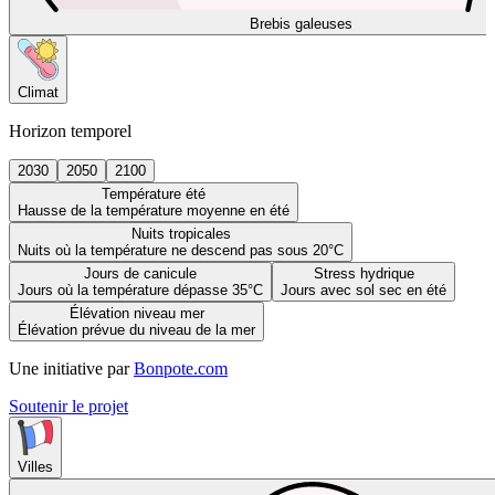
Brebis galeuses
Climat
Horizon temporel
2030
2050
2100
Température été
Hausse de la température moyenne en été
Nuits tropicales
Nuits où la température ne descend pas sous 20°C
Jours de canicule
Stress hydrique
Jours où la température dépasse 35°C
Jours avec sol sec en été
Élévation niveau mer
Élévation prévue du niveau de la mer
Une initiative par
Bonpote.com
Soutenir le projet
Villes