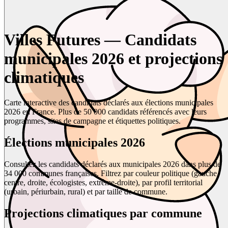
Villes Futures — Candidats
municipales 2026 et projections
climatiques
Carte interactive des candidats déclarés aux élections municipales
2026 en France. Plus de 50 000 candidats référencés avec leurs
programmes, sites de campagne et étiquettes politiques.
Élections municipales 2026
Consultez les candidats déclarés aux municipales 2026 dans plus de
34 000 communes françaises. Filtrez par couleur politique (gauche,
centre, droite, écologistes, extrême-droite), par profil territorial
(urbain, périurbain, rural) et par taille de commune.
Projections climatiques par commune