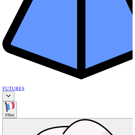
FUTURES
Villes