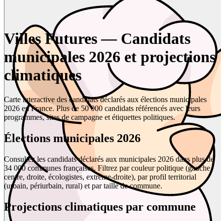
Villes Futures — Candidats
municipales 2026 et projections
climatiques
Carte interactive des candidats déclarés aux élections municipales
2026 en France. Plus de 50 000 candidats référencés avec leurs
programmes, sites de campagne et étiquettes politiques.
Élections municipales 2026
Consultez les candidats déclarés aux municipales 2026 dans plus de
34 000 communes françaises. Filtrez par couleur politique (gauche,
centre, droite, écologistes, extrême-droite), par profil territorial
(urbain, périurbain, rural) et par taille de commune.
Projections climatiques par commune