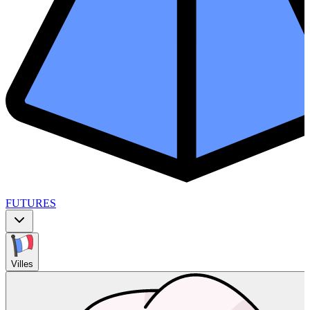
FUTURES
Villes