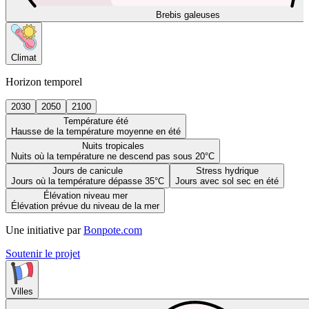
Brebis galeuses
Climat
Horizon temporel
2030
2050
2100
Température été
Hausse de la température moyenne en été
Nuits tropicales
Nuits où la température ne descend pas sous 20°C
Jours de canicule
Stress hydrique
Jours où la température dépasse 35°C
Jours avec sol sec en été
Élévation niveau mer
Élévation prévue du niveau de la mer
Une initiative par
Bonpote.com
Soutenir le projet
Villes