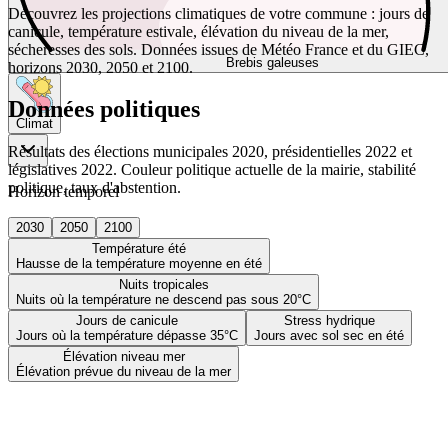
Découvrez les projections climatiques de votre commune : jours de
canicule, température estivale, élévation du niveau de la mer,
sécheresses des sols. Données issues de Météo France et du GIEC,
Brebis galeuses
horizons 2030, 2050 et 2100.
Données politiques
Climat
Résultats des élections municipales 2020, présidentielles 2022 et
législatives 2022. Couleur politique actuelle de la mairie, stabilité
politique, taux d'abstention.
Horizon temporel
2030
2050
2100
Température été
Hausse de la température moyenne en été
Nuits tropicales
Nuits où la température ne descend pas sous 20°C
Jours de canicule
Stress hydrique
Jours où la température dépasse 35°C
Jours avec sol sec en été
Élévation niveau mer
Élévation prévue du niveau de la mer