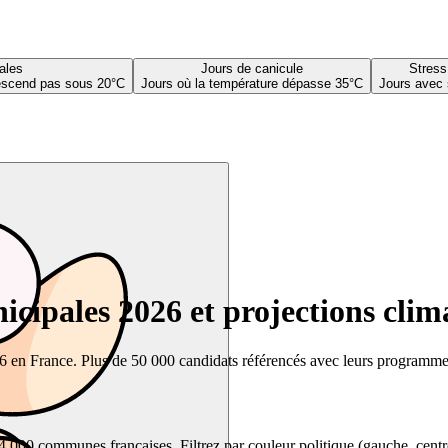
ales
Jours de canicule
Stress
descend pas sous 20°C
Jours où la température dépasse 35°C
Jours avec 
cipales 2026 et projections clim
26 en France. Plus de 50 000 candidats référencés avec leurs programmes,
00 communes françaises. Filtrez par couleur politique (gauche, centre, dr