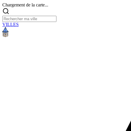
Chargement de la carte...
VILLES