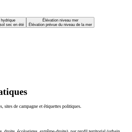
 hydrique
Élévation niveau mer
sol sec en été
Élévation prévue du niveau de la mer
atiques
 sites de campagne et étiquettes politiques.
oite, écologistes, extrême-droite), par profil territorial (urbain,