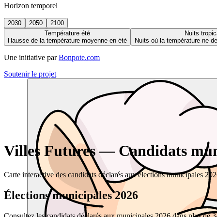
Horizon temporel
2030
2050
2100
Température été
Nuits tropic
Hausse de la température moyenne en été
Nuits où la température ne 
Une initiative par
Bonpote.com
Soutenir le projet
Villes Futures — Candidats muni
Carte interactive des candidats déclarés aux élections municipales 20
Élections municipales 2026
Consultez les candidats déclarés aux municipales 2026 dans plus de 34 0