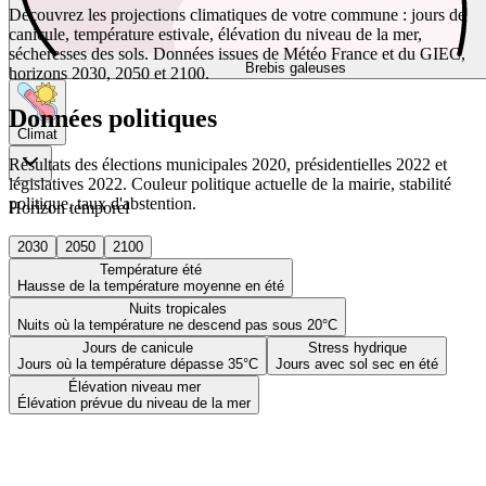
Découvrez les projections climatiques de votre commune : jours de
canicule, température estivale, élévation du niveau de la mer,
sécheresses des sols. Données issues de Météo France et du GIEC,
Brebis galeuses
horizons 2030, 2050 et 2100.
Données politiques
Climat
Résultats des élections municipales 2020, présidentielles 2022 et
législatives 2022. Couleur politique actuelle de la mairie, stabilité
politique, taux d'abstention.
Horizon temporel
2030
2050
2100
Température été
Hausse de la température moyenne en été
Nuits tropicales
Nuits où la température ne descend pas sous 20°C
Jours de canicule
Stress hydrique
Jours où la température dépasse 35°C
Jours avec sol sec en été
Élévation niveau mer
Élévation prévue du niveau de la mer