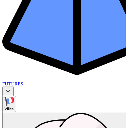
FUTURES
Villes