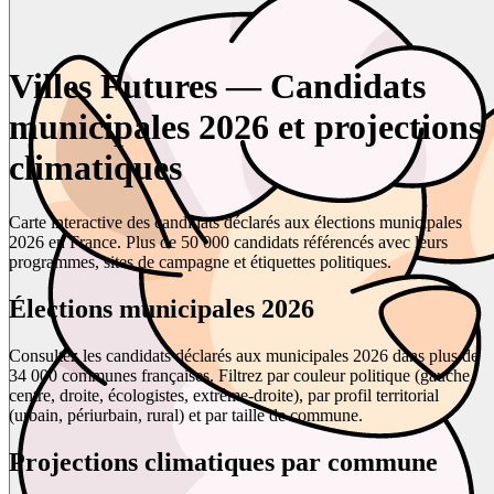
Villes Futures — Candidats
municipales 2026 et projections
climatiques
Carte interactive des candidats déclarés aux élections municipales
2026 en France. Plus de 50 000 candidats référencés avec leurs
programmes, sites de campagne et étiquettes politiques.
Élections municipales 2026
Consultez les candidats déclarés aux municipales 2026 dans plus de
34 000 communes françaises. Filtrez par couleur politique (gauche,
centre, droite, écologistes, extrême-droite), par profil territorial
(urbain, périurbain, rural) et par taille de commune.
Projections climatiques par commune