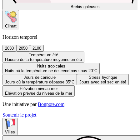
Brebis galeuses
Climat
Horizon temporel
2030
2050
2100
Température été
Hausse de la température moyenne en été
Nuits tropicales
Nuits où la température ne descend pas sous 20°C
Jours de canicule
Stress hydrique
Jours où la température dépasse 35°C
Jours avec sol sec en été
Élévation niveau mer
Élévation prévue du niveau de la mer
Une initiative par
Bonpote.com
Soutenir le projet
Villes