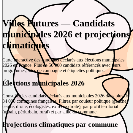
Villes Futures — Candidats
municipales 2026 et projections
climatiques
Carte interactive des candidats déclarés aux élections municipales
2026 en France. Plus de 50 000 candidats référencés avec leurs
programmes, sites de campagne et étiquettes politiques.
Élections municipales 2026
Consultez les candidats déclarés aux municipales 2026 dans plus de
34 000 communes françaises. Filtrez par couleur politique (gauche,
centre, droite, écologistes, extrême-droite), par profil territorial
(urbain, périurbain, rural) et par taille de commune.
Projections climatiques par commune