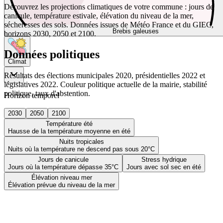
Découvrez les projections climatiques de votre commune : jours de
canicule, température estivale, élévation du niveau de la mer,
sécheresses des sols. Données issues de Météo France et du GIEC,
Brebis galeuses
horizons 2030, 2050 et 2100.
Données politiques
Climat
Résultats des élections municipales 2020, présidentielles 2022 et
législatives 2022. Couleur politique actuelle de la mairie, stabilité
politique, taux d'abstention.
Horizon temporel
2030
2050
2100
Température été
Hausse de la température moyenne en été
Nuits tropicales
Nuits où la température ne descend pas sous 20°C
Jours de canicule
Stress hydrique
Jours où la température dépasse 35°C
Jours avec sol sec en été
Élévation niveau mer
Élévation prévue du niveau de la mer