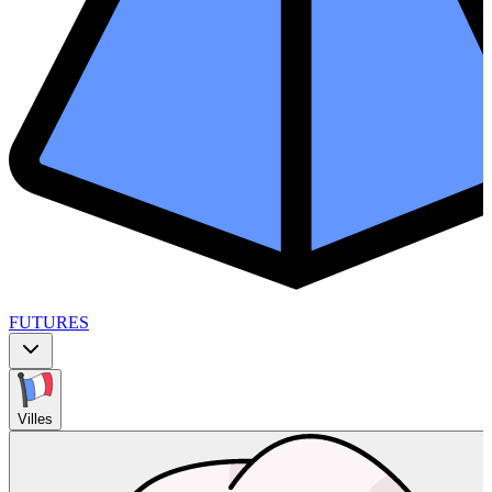
FUTURES
Villes