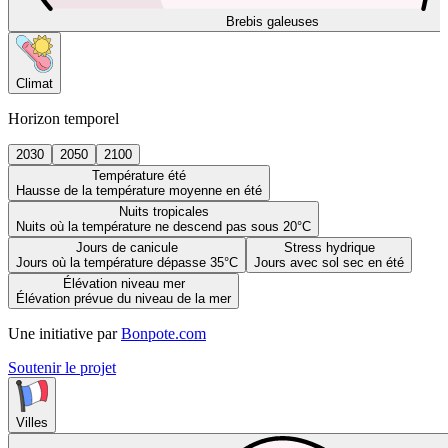
Brebis galeuses
Climat
Horizon temporel
2030
2050
2100
Température été
Hausse de la température moyenne en été
Nuits tropicales
Nuits où la température ne descend pas sous 20°C
Jours de canicule
Stress hydrique
Jours où la température dépasse 35°C
Jours avec sol sec en été
Élévation niveau mer
Élévation prévue du niveau de la mer
Une initiative par
Bonpote.com
Soutenir le projet
Villes