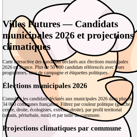
Villes Futures — Candidats
municipales 2026 et projections
climatiques
Carte interactive des candidats déclarés aux élections municipales
2026 en France. Plus de 50 000 candidats référencés avec leurs
programmes, sites de campagne et étiquettes politiques.
Élections municipales 2026
Consultez les candidats déclarés aux municipales 2026 dans plus de
34 000 communes françaises. Filtrez par couleur politique (gauche,
centre, droite, écologistes, extrême-droite), par profil territorial
(urbain, périurbain, rural) et par taille de commune.
Projections climatiques par commune