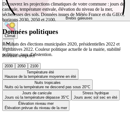
Découvrez les projections climatiques de votre commune : jours de
canicule, température estivale, élévation du niveau de la mer,
sécheresses des sols. Données issues de Météo France et du GIEC,
Brebis galeuses
horizons 2030, 2050 et 2100.
Données politiques
Climat
Résultats des élections municipales 2020, présidentielles 2022 et
législatives 2022. Couleur politique actuelle de la mairie, stabilité
politique, taux d'abstention.
Horizon temporel
2030
2050
2100
Température été
Hausse de la température moyenne en été
Nuits tropicales
Nuits où la température ne descend pas sous 20°C
Jours de canicule
Stress hydrique
Jours où la température dépasse 35°C
Jours avec sol sec en été
Élévation niveau mer
Élévation prévue du niveau de la mer