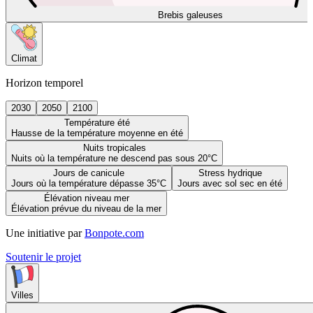
Brebis galeuses
Climat
Horizon temporel
2030
2050
2100
Température été
Hausse de la température moyenne en été
Nuits tropicales
Nuits où la température ne descend pas sous 20°C
Jours de canicule
Stress hydrique
Jours où la température dépasse 35°C
Jours avec sol sec en été
Élévation niveau mer
Élévation prévue du niveau de la mer
Une initiative par
Bonpote.com
Soutenir le projet
Villes