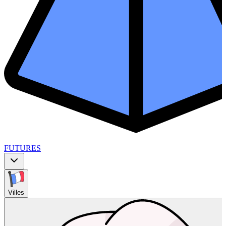
FUTURES
Villes