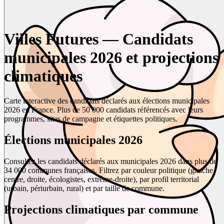
Villes Futures — Candidats
municipales 2026 et projections
climatiques
Carte interactive des candidats déclarés aux élections municipales
2026 en France. Plus de 50 000 candidats référencés avec leurs
programmes, sites de campagne et étiquettes politiques.
Élections municipales 2026
Consultez les candidats déclarés aux municipales 2026 dans plus de
34 000 communes françaises. Filtrez par couleur politique (gauche,
centre, droite, écologistes, extrême-droite), par profil territorial
(urbain, périurbain, rural) et par taille de commune.
Projections climatiques par commune