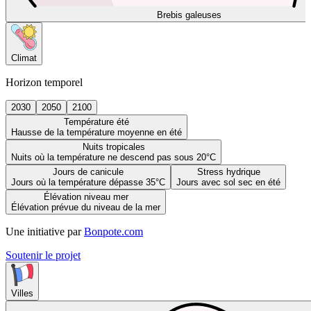
Brebis galeuses
Climat
Horizon temporel
2030
2050
2100
Température été
Hausse de la température moyenne en été
Nuits tropicales
Nuits où la température ne descend pas sous 20°C
Jours de canicule
Stress hydrique
Jours où la température dépasse 35°C
Jours avec sol sec en été
Élévation niveau mer
Élévation prévue du niveau de la mer
Une initiative par
Bonpote.com
Soutenir le projet
Villes