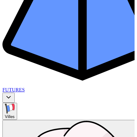
FUTURES
Villes