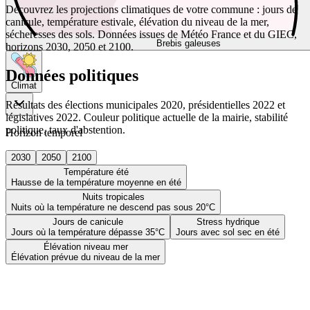
Découvrez les projections climatiques de votre commune : jours de
canicule, température estivale, élévation du niveau de la mer,
sécheresses des sols. Données issues de Météo France et du GIEC,
Brebis galeuses
horizons 2030, 2050 et 2100.
Données politiques
Climat
Résultats des élections municipales 2020, présidentielles 2022 et
législatives 2022. Couleur politique actuelle de la mairie, stabilité
politique, taux d'abstention.
Horizon temporel
2030
2050
2100
Température été
Hausse de la température moyenne en été
Nuits tropicales
Nuits où la température ne descend pas sous 20°C
Jours de canicule
Stress hydrique
Jours où la température dépasse 35°C
Jours avec sol sec en été
Élévation niveau mer
Élévation prévue du niveau de la mer