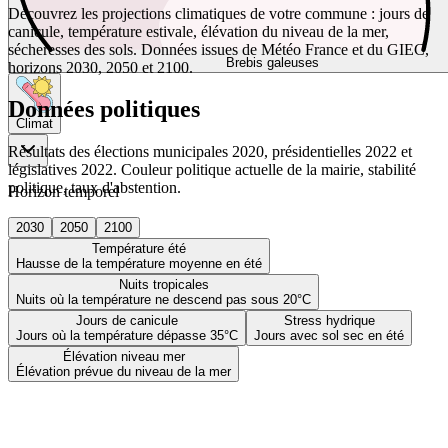
Découvrez les projections climatiques de votre commune : jours de
canicule, température estivale, élévation du niveau de la mer,
sécheresses des sols. Données issues de Météo France et du GIEC,
Brebis galeuses
horizons 2030, 2050 et 2100.
Données politiques
Climat
Résultats des élections municipales 2020, présidentielles 2022 et
législatives 2022. Couleur politique actuelle de la mairie, stabilité
politique, taux d'abstention.
Horizon temporel
2030
2050
2100
Température été
Hausse de la température moyenne en été
Nuits tropicales
Nuits où la température ne descend pas sous 20°C
Jours de canicule
Stress hydrique
Jours où la température dépasse 35°C
Jours avec sol sec en été
Élévation niveau mer
Élévation prévue du niveau de la mer