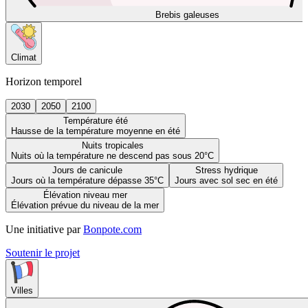
Brebis galeuses
Climat
Horizon temporel
2030
2050
2100
Température été
Hausse de la température moyenne en été
Nuits tropicales
Nuits où la température ne descend pas sous 20°C
Jours de canicule
Stress hydrique
Jours où la température dépasse 35°C
Jours avec sol sec en été
Élévation niveau mer
Élévation prévue du niveau de la mer
Une initiative par
Bonpote.com
Soutenir le projet
Villes