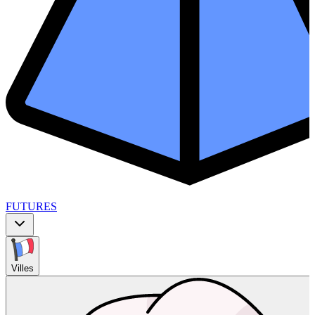
FUTURES
Villes