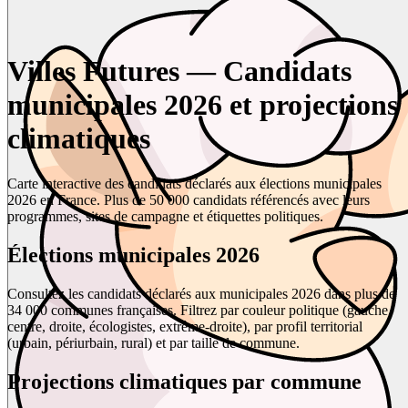
Villes Futures — Candidats
municipales 2026 et projections
climatiques
Carte interactive des candidats déclarés aux élections municipales
2026 en France. Plus de 50 000 candidats référencés avec leurs
programmes, sites de campagne et étiquettes politiques.
Élections municipales 2026
Consultez les candidats déclarés aux municipales 2026 dans plus de
34 000 communes françaises. Filtrez par couleur politique (gauche,
centre, droite, écologistes, extrême-droite), par profil territorial
(urbain, périurbain, rural) et par taille de commune.
Projections climatiques par commune