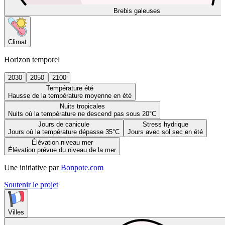
Brebis galeuses
Climat
Horizon temporel
2030
2050
2100
Température été
Hausse de la température moyenne en été
Nuits tropicales
Nuits où la température ne descend pas sous 20°C
Jours de canicule
Stress hydrique
Jours où la température dépasse 35°C
Jours avec sol sec en été
Élévation niveau mer
Élévation prévue du niveau de la mer
Une initiative par
Bonpote.com
Soutenir le projet
Villes