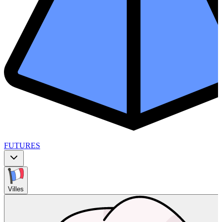
FUTURES
Villes