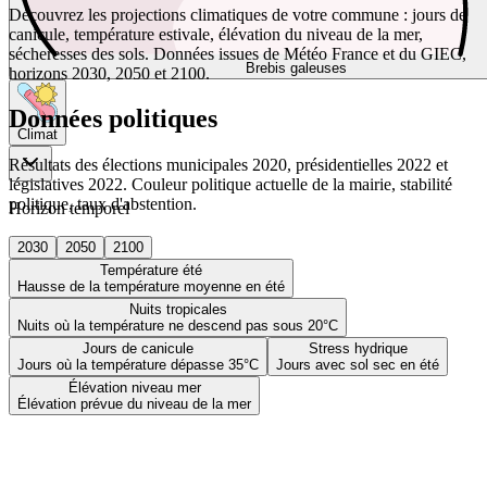
Découvrez les projections climatiques de votre commune : jours de
canicule, température estivale, élévation du niveau de la mer,
sécheresses des sols. Données issues de Météo France et du GIEC,
Brebis galeuses
horizons 2030, 2050 et 2100.
Données politiques
Climat
Résultats des élections municipales 2020, présidentielles 2022 et
législatives 2022. Couleur politique actuelle de la mairie, stabilité
politique, taux d'abstention.
Horizon temporel
2030
2050
2100
Température été
Hausse de la température moyenne en été
Nuits tropicales
Nuits où la température ne descend pas sous 20°C
Jours de canicule
Stress hydrique
Jours où la température dépasse 35°C
Jours avec sol sec en été
Élévation niveau mer
Élévation prévue du niveau de la mer