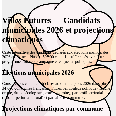
Villes Futures — Candidats
municipales 2026 et projections
climatiques
Carte interactive des candidats déclarés aux élections municipales
2026 en France. Plus de 50 000 candidats référencés avec leurs
programmes, sites de campagne et étiquettes politiques.
Élections municipales 2026
Consultez les candidats déclarés aux municipales 2026 dans plus de
34 000 communes françaises. Filtrez par couleur politique (gauche,
centre, droite, écologistes, extrême-droite), par profil territorial
(urbain, périurbain, rural) et par taille de commune.
Projections climatiques par commune