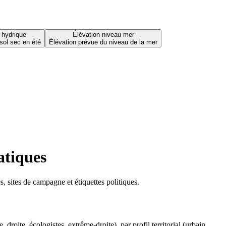
 hydrique
Élévation niveau mer
sol sec en été
Élévation prévue du niveau de la mer
atiques
 sites de campagne et étiquettes politiques.
oite, écologistes, extrême-droite), par profil territorial (urbain,