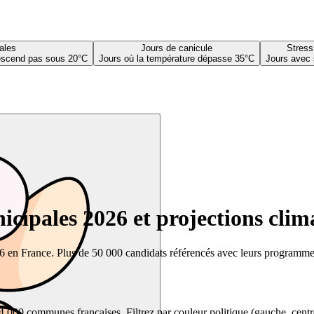
ales
Jours de canicule
Stress
descend pas sous 20°C
Jours où la température dépasse 35°C
Jours avec 
cipales 2026 et projections clim
26 en France. Plus de 50 000 candidats référencés avec leurs programmes,
00 communes françaises. Filtrez par couleur politique (gauche, centre, dr