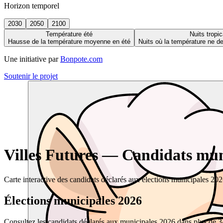
Horizon temporel
2030
2050
2100
Température été
Nuits tropic
Hausse de la température moyenne en été
Nuits où la température ne 
Une initiative par
Bonpote.com
Soutenir le projet
Villes Futures — Candidats muni
Carte interactive des candidats déclarés aux élections municipales 20
Élections municipales 2026
Consultez les candidats déclarés aux municipales 2026 dans plus de 34 0