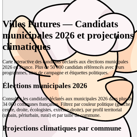
Villes Futures — Candidats
municipales 2026 et projections
climatiques
Carte interactive des candidats déclarés aux élections municipales
2026 en France. Plus de 50 000 candidats référencés avec leurs
programmes, sites de campagne et étiquettes politiques.
Élections municipales 2026
Consultez les candidats déclarés aux municipales 2026 dans plus de
34 000 communes françaises. Filtrez par couleur politique (gauche,
centre, droite, écologistes, extrême-droite), par profil territorial
(urbain, périurbain, rural) et par taille de commune.
Projections climatiques par commune