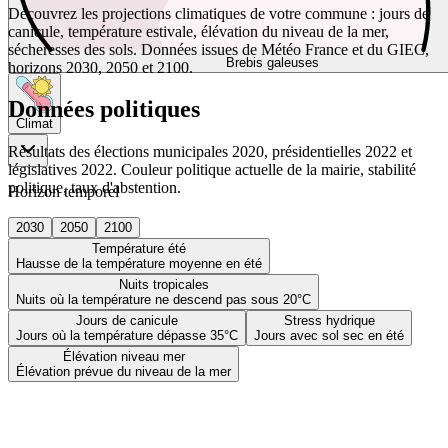
Découvrez les projections climatiques de votre commune : jours de
canicule, température estivale, élévation du niveau de la mer,
sécheresses des sols. Données issues de Météo France et du GIEC,
Brebis galeuses
horizons 2030, 2050 et 2100.
Données politiques
Climat
Résultats des élections municipales 2020, présidentielles 2022 et
législatives 2022. Couleur politique actuelle de la mairie, stabilité
politique, taux d'abstention.
Horizon temporel
2030
2050
2100
Température été
Hausse de la température moyenne en été
Nuits tropicales
Nuits où la température ne descend pas sous 20°C
Jours de canicule
Stress hydrique
Jours où la température dépasse 35°C
Jours avec sol sec en été
Élévation niveau mer
Élévation prévue du niveau de la mer