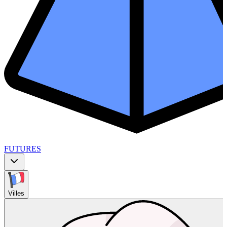
FUTURES
Villes