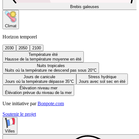
Brebis galeuses
Climat
Horizon temporel
2030
2050
2100
Température été
Hausse de la température moyenne en été
Nuits tropicales
Nuits où la température ne descend pas sous 20°C
Jours de canicule
Stress hydrique
Jours où la température dépasse 35°C
Jours avec sol sec en été
Élévation niveau mer
Élévation prévue du niveau de la mer
Une initiative par
Bonpote.com
Soutenir le projet
Villes