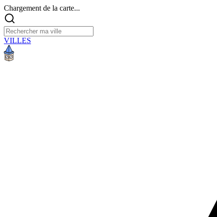
Chargement de la carte...
VILLES