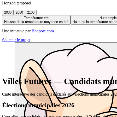
Horizon temporel
2030
2050
2100
Température été
Nuits tropic
Hausse de la température moyenne en été
Nuits où la température ne 
Une initiative par
Bonpote.com
Soutenir le projet
Villes Futures — Candidats muni
Carte interactive des candidats déclarés aux élections municipales 20
Élections municipales 2026
Consultez les candidats déclarés aux municipales 2026 dans plus de 34 0