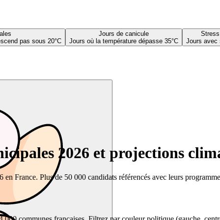
ales
Jours de canicule
Stress
descend pas sous 20°C
Jours où la température dépasse 35°C
Jours avec 
cipales 2026 et projections clim
26 en France. Plus de 50 000 candidats référencés avec leurs programmes,
00 communes françaises. Filtrez par couleur politique (gauche, centre, dr