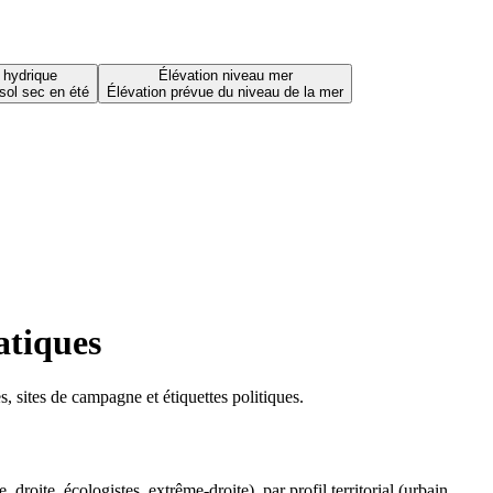
 hydrique
Élévation niveau mer
sol sec en été
Élévation prévue du niveau de la mer
atiques
 sites de campagne et étiquettes politiques.
oite, écologistes, extrême-droite), par profil territorial (urbain,