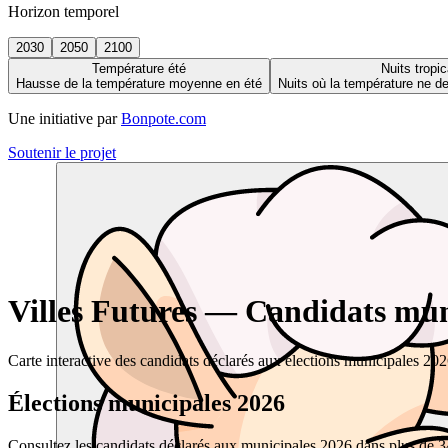
Horizon temporel
2030
2050
2100
Température été
Nuits tropic
Hausse de la température moyenne en été
Nuits où la température ne 
Une initiative par
Bonpote.com
Soutenir le projet
Villes Futures — Candidats muni
Carte interactive des candidats déclarés aux élections municipales 20
Élections municipales 2026
Consultez les candidats déclarés aux municipales 2026 dans plus de 34 0