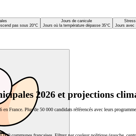
ales
Jours de canicule
Stress
descend pas sous 20°C
Jours où la température dépasse 35°C
Jours avec 
cipales 2026 et projections clim
26 en France. Plus de 50 000 candidats référencés avec leurs programmes,
00 communes françaises. Filtrez par couleur politique (gauche, centre, dr