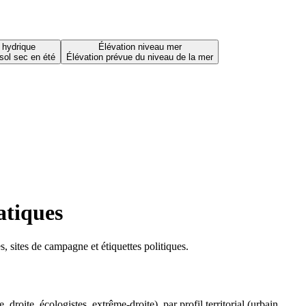
 hydrique
Élévation niveau mer
sol sec en été
Élévation prévue du niveau de la mer
atiques
 sites de campagne et étiquettes politiques.
oite, écologistes, extrême-droite), par profil territorial (urbain,