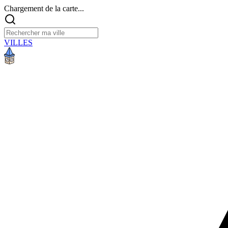
Chargement de la carte...
VILLES