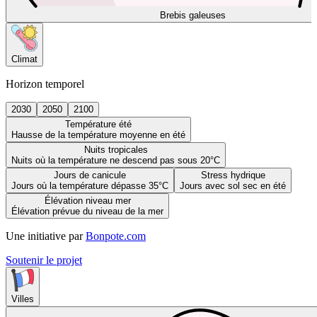
Brebis galeuses
Climat
Horizon temporel
2030
2050
2100
Température été
Hausse de la température moyenne en été
Nuits tropicales
Nuits où la température ne descend pas sous 20°C
Jours de canicule
Stress hydrique
Jours où la température dépasse 35°C
Jours avec sol sec en été
Élévation niveau mer
Élévation prévue du niveau de la mer
Une initiative par
Bonpote.com
Soutenir le projet
Villes