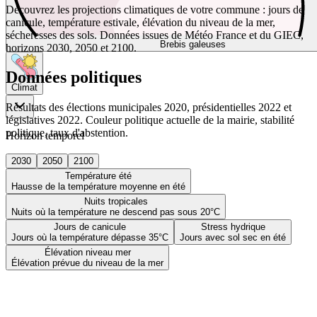
Découvrez les projections climatiques de votre commune : jours de
canicule, température estivale, élévation du niveau de la mer,
sécheresses des sols. Données issues de Météo France et du GIEC,
Brebis galeuses
horizons 2030, 2050 et 2100.
Données politiques
Climat
Résultats des élections municipales 2020, présidentielles 2022 et
législatives 2022. Couleur politique actuelle de la mairie, stabilité
politique, taux d'abstention.
Horizon temporel
2030
2050
2100
Température été
Hausse de la température moyenne en été
Nuits tropicales
Nuits où la température ne descend pas sous 20°C
Jours de canicule
Stress hydrique
Jours où la température dépasse 35°C
Jours avec sol sec en été
Élévation niveau mer
Élévation prévue du niveau de la mer