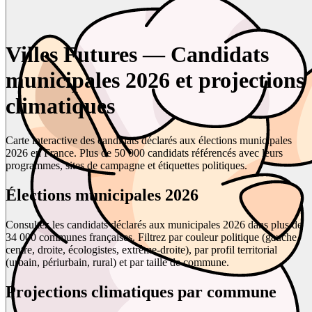
Villes Futures — Candidats
municipales 2026 et projections
climatiques
Carte interactive des candidats déclarés aux élections municipales
2026 en France. Plus de 50 000 candidats référencés avec leurs
programmes, sites de campagne et étiquettes politiques.
Élections municipales 2026
Consultez les candidats déclarés aux municipales 2026 dans plus de
34 000 communes françaises. Filtrez par couleur politique (gauche,
centre, droite, écologistes, extrême-droite), par profil territorial
(urbain, périurbain, rural) et par taille de commune.
Projections climatiques par commune