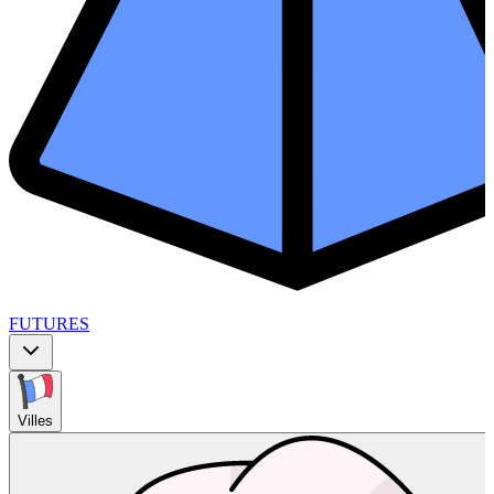
FUTURES
Villes