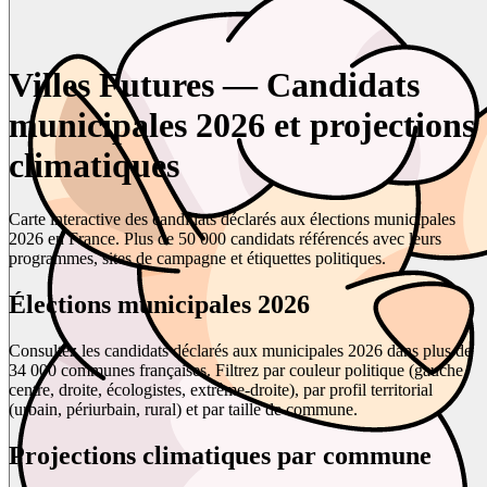
Villes Futures — Candidats
municipales 2026 et projections
climatiques
Carte interactive des candidats déclarés aux élections municipales
2026 en France. Plus de 50 000 candidats référencés avec leurs
programmes, sites de campagne et étiquettes politiques.
Élections municipales 2026
Consultez les candidats déclarés aux municipales 2026 dans plus de
34 000 communes françaises. Filtrez par couleur politique (gauche,
centre, droite, écologistes, extrême-droite), par profil territorial
(urbain, périurbain, rural) et par taille de commune.
Projections climatiques par commune