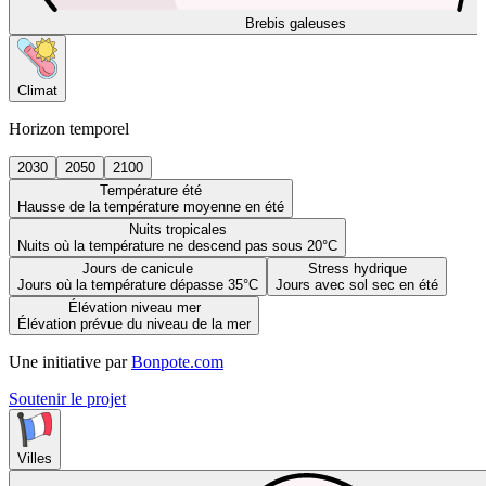
Brebis galeuses
Climat
Horizon temporel
2030
2050
2100
Température été
Hausse de la température moyenne en été
Nuits tropicales
Nuits où la température ne descend pas sous 20°C
Jours de canicule
Stress hydrique
Jours où la température dépasse 35°C
Jours avec sol sec en été
Élévation niveau mer
Élévation prévue du niveau de la mer
Une initiative par
Bonpote.com
Soutenir le projet
Villes