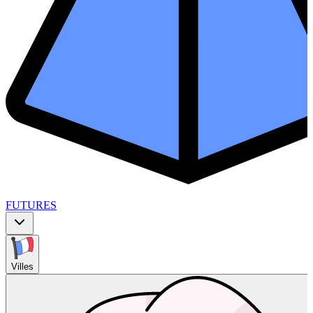
FUTURES
Villes