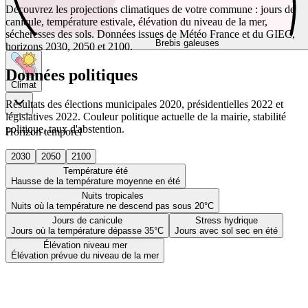
Découvrez les projections climatiques de votre commune : jours de
canicule, température estivale, élévation du niveau de la mer,
sécheresses des sols. Données issues de Météo France et du GIEC,
Brebis galeuses
horizons 2030, 2050 et 2100.
Données politiques
Climat
Résultats des élections municipales 2020, présidentielles 2022 et
législatives 2022. Couleur politique actuelle de la mairie, stabilité
politique, taux d'abstention.
Horizon temporel
2030
2050
2100
Température été
Hausse de la température moyenne en été
Nuits tropicales
Nuits où la température ne descend pas sous 20°C
Jours de canicule
Stress hydrique
Jours où la température dépasse 35°C
Jours avec sol sec en été
Élévation niveau mer
Élévation prévue du niveau de la mer