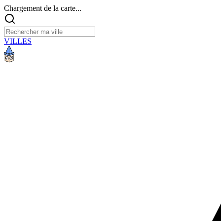
Chargement de la carte...
VILLES