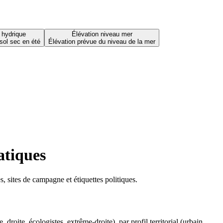
 hydrique
Élévation niveau mer
sol sec en été
Élévation prévue du niveau de la mer
atiques
 sites de campagne et étiquettes politiques.
oite, écologistes, extrême-droite), par profil territorial (urbain,