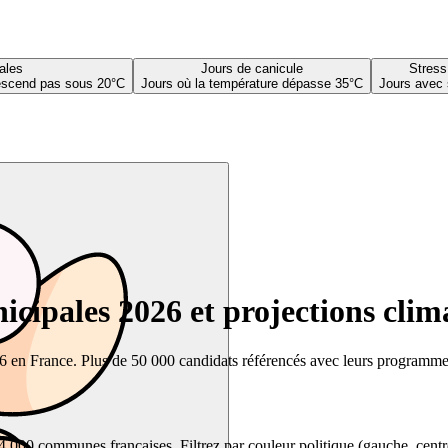
ales
Jours de canicule
Stress
descend pas sous 20°C
Jours où la température dépasse 35°C
Jours avec 
cipales 2026 et projections clim
26 en France. Plus de 50 000 candidats référencés avec leurs programmes,
00 communes françaises. Filtrez par couleur politique (gauche, centre, dr