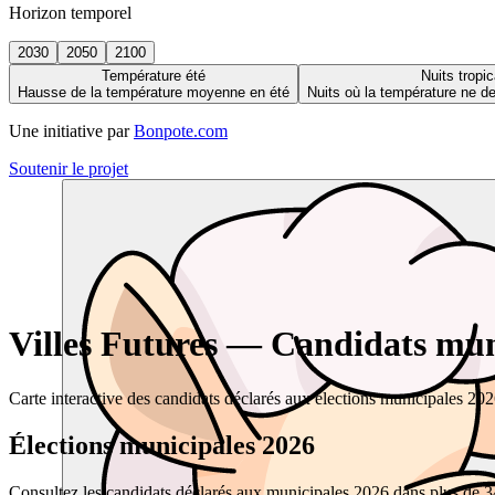
Horizon temporel
2030
2050
2100
Température été
Nuits tropic
Hausse de la température moyenne en été
Nuits où la température ne 
Une initiative par
Bonpote.com
Soutenir le projet
Villes Futures — Candidats muni
Carte interactive des candidats déclarés aux élections municipales 20
Élections municipales 2026
Consultez les candidats déclarés aux municipales 2026 dans plus de 34 0