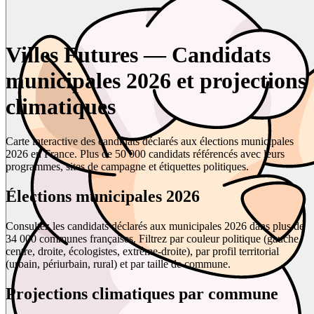
Villes Futures — Candidats
municipales 2026 et projections
climatiques
Carte interactive des candidats déclarés aux élections municipales
2026 en France. Plus de 50 000 candidats référencés avec leurs
programmes, sites de campagne et étiquettes politiques.
Élections municipales 2026
Consultez les candidats déclarés aux municipales 2026 dans plus de
34 000 communes françaises. Filtrez par couleur politique (gauche,
centre, droite, écologistes, extrême-droite), par profil territorial
(urbain, périurbain, rural) et par taille de commune.
Projections climatiques par commune