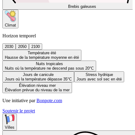
Brebis galeuses
Climat
Horizon temporel
2030
2050
2100
Température été
Hausse de la température moyenne en été
Nuits tropicales
Nuits où la température ne descend pas sous 20°C
Jours de canicule
Stress hydrique
Jours où la température dépasse 35°C
Jours avec sol sec en été
Élévation niveau mer
Élévation prévue du niveau de la mer
Une initiative par
Bonpote.com
Soutenir le projet
Villes