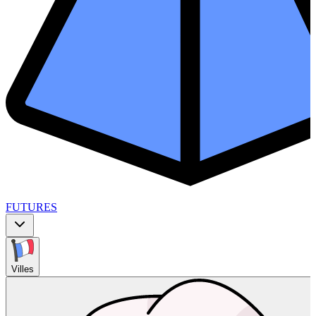
FUTURES
Villes