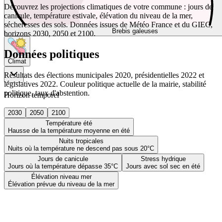
Découvrez les projections climatiques de votre commune : jours de
canicule, température estivale, élévation du niveau de la mer,
sécheresses des sols. Données issues de Météo France et du GIEC,
Brebis galeuses
horizons 2030, 2050 et 2100.
Données politiques
Climat
Résultats des élections municipales 2020, présidentielles 2022 et
législatives 2022. Couleur politique actuelle de la mairie, stabilité
politique, taux d'abstention.
Horizon temporel
2030
2050
2100
Température été
Hausse de la température moyenne en été
Nuits tropicales
Nuits où la température ne descend pas sous 20°C
Jours de canicule
Stress hydrique
Jours où la température dépasse 35°C
Jours avec sol sec en été
Élévation niveau mer
Élévation prévue du niveau de la mer