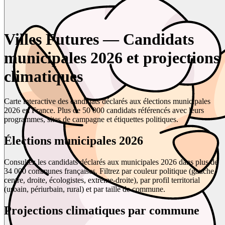
Villes Futures — Candidats
municipales 2026 et projections
climatiques
Carte interactive des candidats déclarés aux élections municipales
2026 en France. Plus de 50 000 candidats référencés avec leurs
programmes, sites de campagne et étiquettes politiques.
Élections municipales 2026
Consultez les candidats déclarés aux municipales 2026 dans plus de
34 000 communes françaises. Filtrez par couleur politique (gauche,
centre, droite, écologistes, extrême-droite), par profil territorial
(urbain, périurbain, rural) et par taille de commune.
Projections climatiques par commune