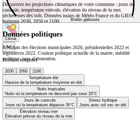
Découvrez les projections climatiques de votre commune : jours de
canicule, température estivale, élévation du niveau de la mer,
sécheresses des sols. Données issues de Météo France et du GIEC,
Brebis galeuses
horizons 2030, 2050 et 2100.
Données politiques
Climat
Résultats des élections municipales 2020, présidentielles 2022 et
législatives 2022. Couleur politique actuelle de la mairie, stabilité
politique, taux d'abstention.
Horizon temporel
2030
2050
2100
Température été
Hausse de la température moyenne en été
Nuits tropicales
Nuits où la température ne descend pas sous 20°C
Jours de canicule
Stress hydrique
Jours où la température dépasse 35°C
Jours avec sol sec en été
Élévation niveau mer
Élévation prévue du niveau de la mer