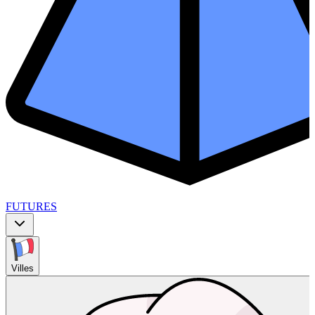
FUTURES
Villes