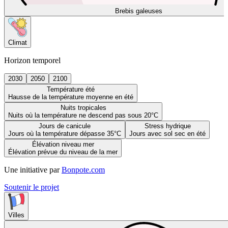
Brebis galeuses
Climat
Horizon temporel
2030
2050
2100
Température été
Hausse de la température moyenne en été
Nuits tropicales
Nuits où la température ne descend pas sous 20°C
Jours de canicule
Stress hydrique
Jours où la température dépasse 35°C
Jours avec sol sec en été
Élévation niveau mer
Élévation prévue du niveau de la mer
Une initiative par
Bonpote.com
Soutenir le projet
Villes