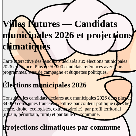
Villes Futures — Candidats
municipales 2026 et projections
climatiques
Carte interactive des candidats déclarés aux élections municipales
2026 en France. Plus de 50 000 candidats référencés avec leurs
programmes, sites de campagne et étiquettes politiques.
Élections municipales 2026
Consultez les candidats déclarés aux municipales 2026 dans plus de
34 000 communes françaises. Filtrez par couleur politique (gauche,
centre, droite, écologistes, extrême-droite), par profil territorial
(urbain, périurbain, rural) et par taille de commune.
Projections climatiques par commune