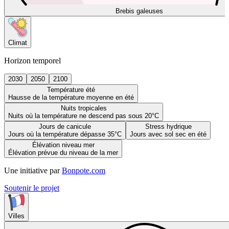
Brebis galeuses
Climat
Horizon temporel
2030
2050
2100
Température été
Hausse de la température moyenne en été
Nuits tropicales
Nuits où la température ne descend pas sous 20°C
Jours de canicule
Stress hydrique
Jours où la température dépasse 35°C
Jours avec sol sec en été
Élévation niveau mer
Élévation prévue du niveau de la mer
Une initiative par
Bonpote.com
Soutenir le projet
Villes