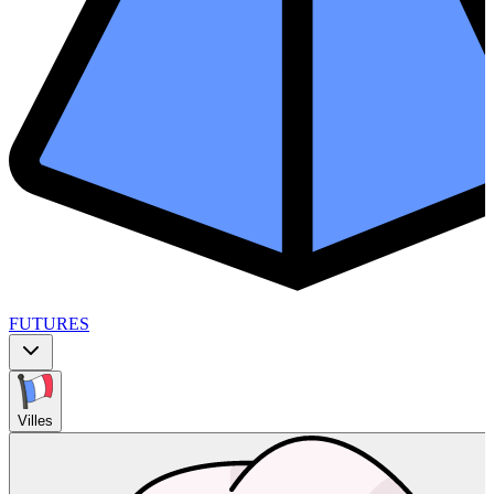
FUTURES
Villes