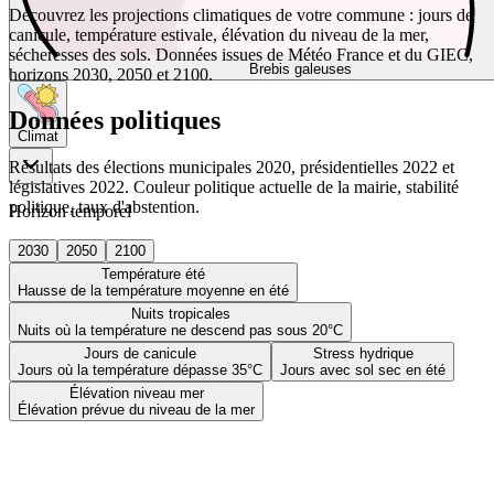
Découvrez les projections climatiques de votre commune : jours de
canicule, température estivale, élévation du niveau de la mer,
sécheresses des sols. Données issues de Météo France et du GIEC,
Brebis galeuses
horizons 2030, 2050 et 2100.
Données politiques
Climat
Résultats des élections municipales 2020, présidentielles 2022 et
législatives 2022. Couleur politique actuelle de la mairie, stabilité
politique, taux d'abstention.
Horizon temporel
2030
2050
2100
Température été
Hausse de la température moyenne en été
Nuits tropicales
Nuits où la température ne descend pas sous 20°C
Jours de canicule
Stress hydrique
Jours où la température dépasse 35°C
Jours avec sol sec en été
Élévation niveau mer
Élévation prévue du niveau de la mer