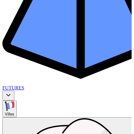
FUTURES
Villes