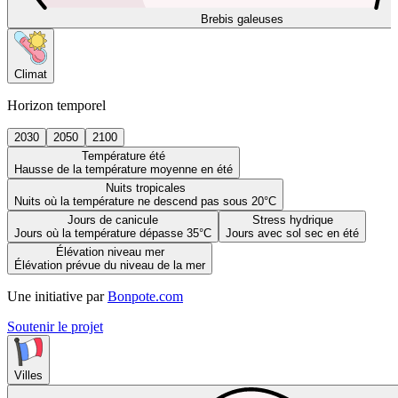
Brebis galeuses
Climat
Horizon temporel
2030
2050
2100
Température été
Hausse de la température moyenne en été
Nuits tropicales
Nuits où la température ne descend pas sous 20°C
Jours de canicule
Stress hydrique
Jours où la température dépasse 35°C
Jours avec sol sec en été
Élévation niveau mer
Élévation prévue du niveau de la mer
Une initiative par
Bonpote.com
Soutenir le projet
Villes