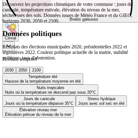
Découvrez les projections climatiques de votre commune : jours de
canicule, température estivale, élévation du niveau de la mer,
sécheresses des sols. Données issues de Météo France et du GIEC,
Brebis galeuses
horizons 2030, 2050 et 2100.
Données politiques
Climat
Résultats des élections municipales 2020, présidentielles 2022 et
législatives 2022. Couleur politique actuelle de la mairie, stabilité
politique, taux d'abstention.
Horizon temporel
2030
2050
2100
Température été
Hausse de la température moyenne en été
Nuits tropicales
Nuits où la température ne descend pas sous 20°C
Jours de canicule
Stress hydrique
Jours où la température dépasse 35°C
Jours avec sol sec en été
Élévation niveau mer
Élévation prévue du niveau de la mer