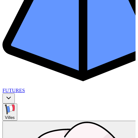
FUTURES
Villes