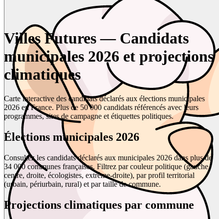
Villes Futures — Candidats
municipales 2026 et projections
climatiques
Carte interactive des candidats déclarés aux élections municipales
2026 en France. Plus de 50 000 candidats référencés avec leurs
programmes, sites de campagne et étiquettes politiques.
Élections municipales 2026
Consultez les candidats déclarés aux municipales 2026 dans plus de
34 000 communes françaises. Filtrez par couleur politique (gauche,
centre, droite, écologistes, extrême-droite), par profil territorial
(urbain, périurbain, rural) et par taille de commune.
Projections climatiques par commune