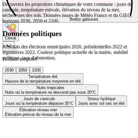
Découvrez les projections climatiques de votre commune : jours de
canicule, température estivale, élévation du niveau de la mer,
sécheresses des sols. Données issues de Météo France et du GIEC,
Brebis galeuses
horizons 2030, 2050 et 2100.
Données politiques
Climat
Résultats des élections municipales 2020, présidentielles 2022 et
législatives 2022. Couleur politique actuelle de la mairie, stabilité
politique, taux d'abstention.
Horizon temporel
2030
2050
2100
Température été
Hausse de la température moyenne en été
Nuits tropicales
Nuits où la température ne descend pas sous 20°C
Jours de canicule
Stress hydrique
Jours où la température dépasse 35°C
Jours avec sol sec en été
Élévation niveau mer
Élévation prévue du niveau de la mer