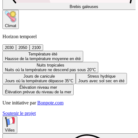
Brebis galeuses
Climat
Horizon temporel
2030
2050
2100
Température été
Hausse de la température moyenne en été
Nuits tropicales
Nuits où la température ne descend pas sous 20°C
Jours de canicule
Stress hydrique
Jours où la température dépasse 35°C
Jours avec sol sec en été
Élévation niveau mer
Élévation prévue du niveau de la mer
Une initiative par
Bonpote.com
Soutenir le projet
Villes