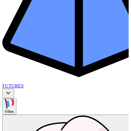
FUTURES
Villes