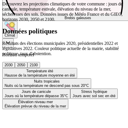
Découvrez les projections climatiques de votre commune : jours de
canicule, température estivale, élévation du niveau de la mer,
sécheresses des sols. Données issues de Météo France et du GIEC,
Brebis galeuses
horizons 2030, 2050 et 2100.
Données politiques
Climat
Résultats des élections municipales 2020, présidentielles 2022 et
législatives 2022. Couleur politique actuelle de la mairie, stabilité
politique, taux d'abstention.
Horizon temporel
2030
2050
2100
Température été
Hausse de la température moyenne en été
Nuits tropicales
Nuits où la température ne descend pas sous 20°C
Jours de canicule
Stress hydrique
Jours où la température dépasse 35°C
Jours avec sol sec en été
Élévation niveau mer
Élévation prévue du niveau de la mer