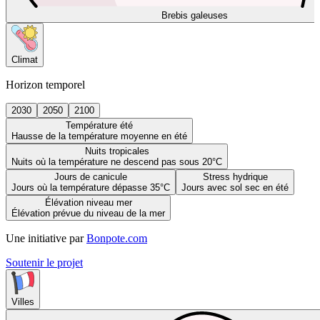
Brebis galeuses
Climat
Horizon temporel
2030
2050
2100
Température été
Hausse de la température moyenne en été
Nuits tropicales
Nuits où la température ne descend pas sous 20°C
Jours de canicule
Stress hydrique
Jours où la température dépasse 35°C
Jours avec sol sec en été
Élévation niveau mer
Élévation prévue du niveau de la mer
Une initiative par
Bonpote.com
Soutenir le projet
Villes