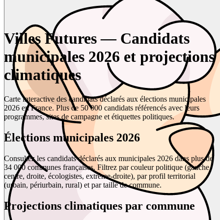
Villes Futures — Candidats
municipales 2026 et projections
climatiques
Carte interactive des candidats déclarés aux élections municipales
2026 en France. Plus de 50 000 candidats référencés avec leurs
programmes, sites de campagne et étiquettes politiques.
Élections municipales 2026
Consultez les candidats déclarés aux municipales 2026 dans plus de
34 000 communes françaises. Filtrez par couleur politique (gauche,
centre, droite, écologistes, extrême-droite), par profil territorial
(urbain, périurbain, rural) et par taille de commune.
Projections climatiques par commune