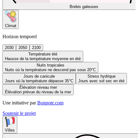
Brebis galeuses
Climat
Horizon temporel
2030
2050
2100
Température été
Hausse de la température moyenne en été
Nuits tropicales
Nuits où la température ne descend pas sous 20°C
Jours de canicule
Stress hydrique
Jours où la température dépasse 35°C
Jours avec sol sec en été
Élévation niveau mer
Élévation prévue du niveau de la mer
Une initiative par
Bonpote.com
Soutenir le projet
Villes