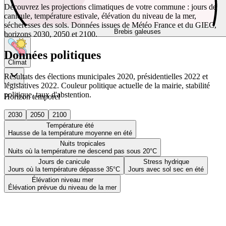
Découvrez les projections climatiques de votre commune : jours de
canicule, température estivale, élévation du niveau de la mer,
sécheresses des sols. Données issues de Météo France et du GIEC,
Brebis galeuses
horizons 2030, 2050 et 2100.
Données politiques
Climat
Résultats des élections municipales 2020, présidentielles 2022 et
législatives 2022. Couleur politique actuelle de la mairie, stabilité
politique, taux d'abstention.
Horizon temporel
2030
2050
2100
Température été
Hausse de la température moyenne en été
Nuits tropicales
Nuits où la température ne descend pas sous 20°C
Jours de canicule
Stress hydrique
Jours où la température dépasse 35°C
Jours avec sol sec en été
Élévation niveau mer
Élévation prévue du niveau de la mer