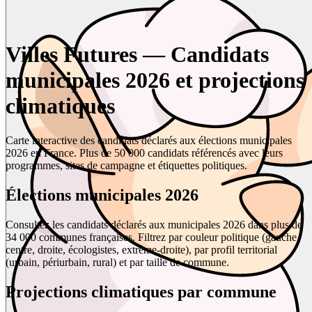
Villes Futures — Candidats
municipales 2026 et projections
climatiques
Carte interactive des candidats déclarés aux élections municipales
2026 en France. Plus de 50 000 candidats référencés avec leurs
programmes, sites de campagne et étiquettes politiques.
Élections municipales 2026
Consultez les candidats déclarés aux municipales 2026 dans plus de
34 000 communes françaises. Filtrez par couleur politique (gauche,
centre, droite, écologistes, extrême-droite), par profil territorial
(urbain, périurbain, rural) et par taille de commune.
Projections climatiques par commune