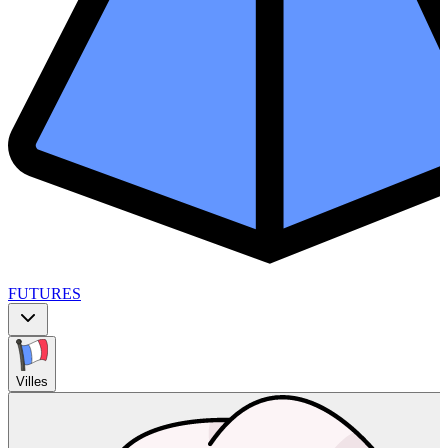
FUTURES
Villes