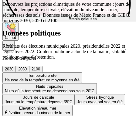
Découvrez les projections climatiques de votre commune : jours de
canicule, température estivale, élévation du niveau de la mer,
sécheresses des sols. Données issues de Météo France et du GIEC,
Brebis galeuses
horizons 2030, 2050 et 2100.
Données politiques
Climat
Résultats des élections municipales 2020, présidentielles 2022 et
législatives 2022. Couleur politique actuelle de la mairie, stabilité
politique, taux d'abstention.
Horizon temporel
2030
2050
2100
Température été
Hausse de la température moyenne en été
Nuits tropicales
Nuits où la température ne descend pas sous 20°C
Jours de canicule
Stress hydrique
Jours où la température dépasse 35°C
Jours avec sol sec en été
Élévation niveau mer
Élévation prévue du niveau de la mer