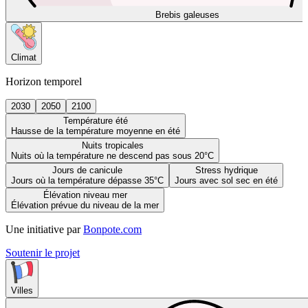
Brebis galeuses
Climat
Horizon temporel
2030
2050
2100
Température été
Hausse de la température moyenne en été
Nuits tropicales
Nuits où la température ne descend pas sous 20°C
Jours de canicule
Stress hydrique
Jours où la température dépasse 35°C
Jours avec sol sec en été
Élévation niveau mer
Élévation prévue du niveau de la mer
Une initiative par
Bonpote.com
Soutenir le projet
Villes