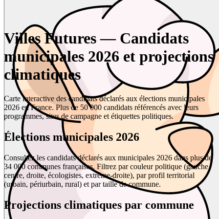
Villes Futures — Candidats
municipales 2026 et projections
climatiques
Carte interactive des candidats déclarés aux élections municipales
2026 en France. Plus de 50 000 candidats référencés avec leurs
programmes, sites de campagne et étiquettes politiques.
Élections municipales 2026
Consultez les candidats déclarés aux municipales 2026 dans plus de
34 000 communes françaises. Filtrez par couleur politique (gauche,
centre, droite, écologistes, extrême-droite), par profil territorial
(urbain, périurbain, rural) et par taille de commune.
Projections climatiques par commune