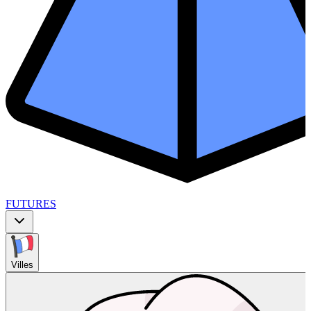
FUTURES
Villes