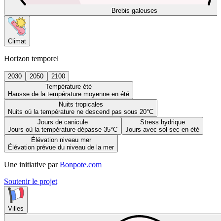
Brebis galeuses
Climat
Horizon temporel
2030
2050
2100
Température été
Hausse de la température moyenne en été
Nuits tropicales
Nuits où la température ne descend pas sous 20°C
Jours de canicule
Stress hydrique
Jours où la température dépasse 35°C
Jours avec sol sec en été
Élévation niveau mer
Élévation prévue du niveau de la mer
Une initiative par
Bonpote.com
Soutenir le projet
Villes