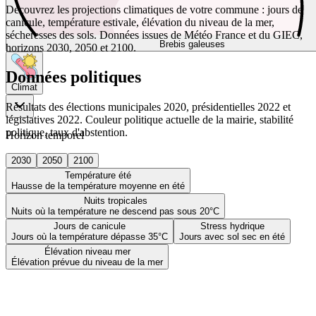
Découvrez les projections climatiques de votre commune : jours de
canicule, température estivale, élévation du niveau de la mer,
sécheresses des sols. Données issues de Météo France et du GIEC,
Brebis galeuses
horizons 2030, 2050 et 2100.
Données politiques
Climat
Résultats des élections municipales 2020, présidentielles 2022 et
législatives 2022. Couleur politique actuelle de la mairie, stabilité
politique, taux d'abstention.
Horizon temporel
2030
2050
2100
Température été
Hausse de la température moyenne en été
Nuits tropicales
Nuits où la température ne descend pas sous 20°C
Jours de canicule
Stress hydrique
Jours où la température dépasse 35°C
Jours avec sol sec en été
Élévation niveau mer
Élévation prévue du niveau de la mer