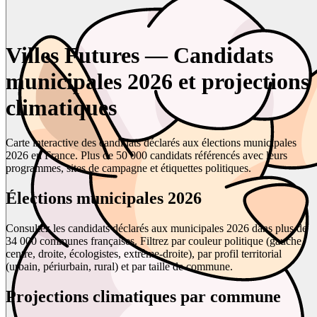
Villes Futures — Candidats
municipales 2026 et projections
climatiques
Carte interactive des candidats déclarés aux élections municipales
2026 en France. Plus de 50 000 candidats référencés avec leurs
programmes, sites de campagne et étiquettes politiques.
Élections municipales 2026
Consultez les candidats déclarés aux municipales 2026 dans plus de
34 000 communes françaises. Filtrez par couleur politique (gauche,
centre, droite, écologistes, extrême-droite), par profil territorial
(urbain, périurbain, rural) et par taille de commune.
Projections climatiques par commune