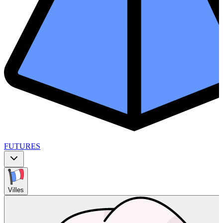
FUTURES
Villes