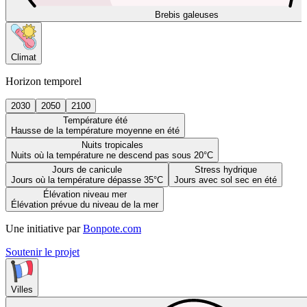
Brebis galeuses
Climat
Horizon temporel
2030
2050
2100
Température été
Hausse de la température moyenne en été
Nuits tropicales
Nuits où la température ne descend pas sous 20°C
Jours de canicule
Stress hydrique
Jours où la température dépasse 35°C
Jours avec sol sec en été
Élévation niveau mer
Élévation prévue du niveau de la mer
Une initiative par
Bonpote.com
Soutenir le projet
Villes