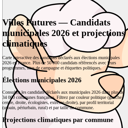
Villes Futures — Candidats
municipales 2026 et projections
climatiques
Carte interactive des candidats déclarés aux élections municipales
2026 en France. Plus de 50 000 candidats référencés avec leurs
programmes, sites de campagne et étiquettes politiques.
Élections municipales 2026
Consultez les candidats déclarés aux municipales 2026 dans plus de
34 000 communes françaises. Filtrez par couleur politique (gauche,
centre, droite, écologistes, extrême-droite), par profil territorial
(urbain, périurbain, rural) et par taille de commune.
Projections climatiques par commune