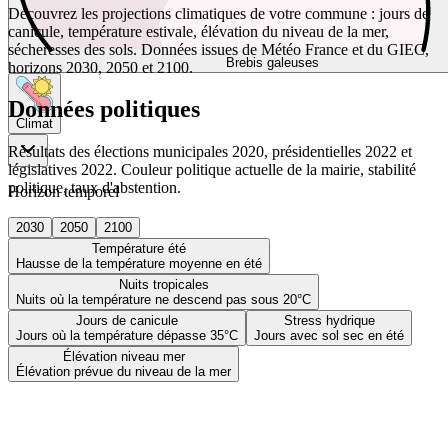
Découvrez les projections climatiques de votre commune : jours de
canicule, température estivale, élévation du niveau de la mer,
sécheresses des sols. Données issues de Météo France et du GIEC,
Brebis galeuses
horizons 2030, 2050 et 2100.
Données politiques
Climat
Résultats des élections municipales 2020, présidentielles 2022 et
législatives 2022. Couleur politique actuelle de la mairie, stabilité
politique, taux d'abstention.
Horizon temporel
2030
2050
2100
Température été
Hausse de la température moyenne en été
Nuits tropicales
Nuits où la température ne descend pas sous 20°C
Jours de canicule
Stress hydrique
Jours où la température dépasse 35°C
Jours avec sol sec en été
Élévation niveau mer
Élévation prévue du niveau de la mer