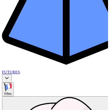
FUTURES
Villes