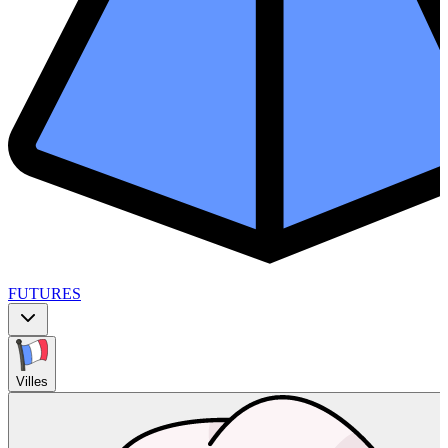
FUTURES
Villes