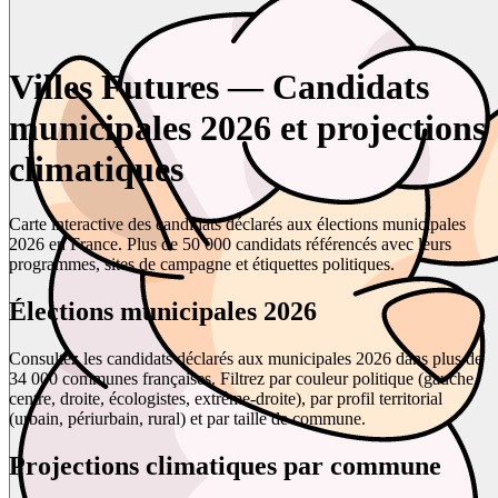
Villes Futures — Candidats
municipales 2026 et projections
climatiques
Carte interactive des candidats déclarés aux élections municipales
2026 en France. Plus de 50 000 candidats référencés avec leurs
programmes, sites de campagne et étiquettes politiques.
Élections municipales 2026
Consultez les candidats déclarés aux municipales 2026 dans plus de
34 000 communes françaises. Filtrez par couleur politique (gauche,
centre, droite, écologistes, extrême-droite), par profil territorial
(urbain, périurbain, rural) et par taille de commune.
Projections climatiques par commune