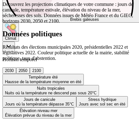
Découvrez les projections climatiques de votre commune : jours de
canicule, température estivale, élévation du niveau de la mer,
sécheresses des sols. Données issues de Météo France et du GIEC,
Brebis galeuses
horizons 2030, 2050 et 2100.
Données politiques
Climat
Résultats des élections municipales 2020, présidentielles 2022 et
législatives 2022. Couleur politique actuelle de la mairie, stabilité
politique, taux d'abstention.
Horizon temporel
2030
2050
2100
Température été
Hausse de la température moyenne en été
Nuits tropicales
Nuits où la température ne descend pas sous 20°C
Jours de canicule
Stress hydrique
Jours où la température dépasse 35°C
Jours avec sol sec en été
Élévation niveau mer
Élévation prévue du niveau de la mer