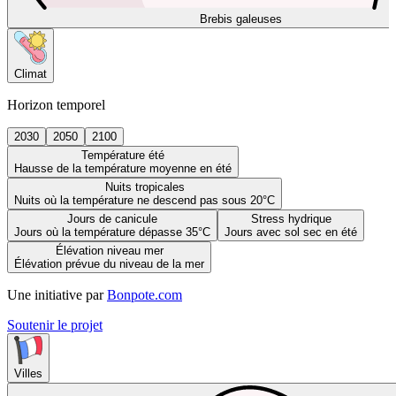
Brebis galeuses
Climat
Horizon temporel
2030
2050
2100
Température été
Hausse de la température moyenne en été
Nuits tropicales
Nuits où la température ne descend pas sous 20°C
Jours de canicule
Stress hydrique
Jours où la température dépasse 35°C
Jours avec sol sec en été
Élévation niveau mer
Élévation prévue du niveau de la mer
Une initiative par
Bonpote.com
Soutenir le projet
Villes