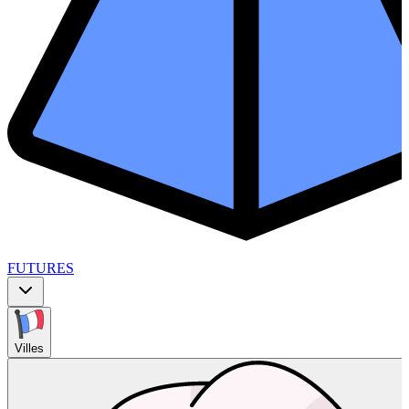
FUTURES
Villes