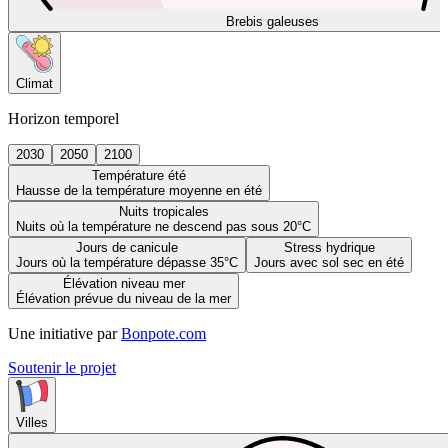
Brebis galeuses
Climat
Horizon temporel
2030
2050
2100
Température été
Hausse de la température moyenne en été
Nuits tropicales
Nuits où la température ne descend pas sous 20°C
Jours de canicule
Stress hydrique
Jours où la température dépasse 35°C
Jours avec sol sec en été
Élévation niveau mer
Élévation prévue du niveau de la mer
Une initiative par
Bonpote.com
Soutenir le projet
Villes