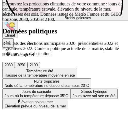
Découvrez les projections climatiques de votre commune : jours de
canicule, température estivale, élévation du niveau de la mer,
sécheresses des sols. Données issues de Météo France et du GIEC,
Brebis galeuses
horizons 2030, 2050 et 2100.
Données politiques
Climat
Résultats des élections municipales 2020, présidentielles 2022 et
législatives 2022. Couleur politique actuelle de la mairie, stabilité
politique, taux d'abstention.
Horizon temporel
2030
2050
2100
Température été
Hausse de la température moyenne en été
Nuits tropicales
Nuits où la température ne descend pas sous 20°C
Jours de canicule
Stress hydrique
Jours où la température dépasse 35°C
Jours avec sol sec en été
Élévation niveau mer
Élévation prévue du niveau de la mer