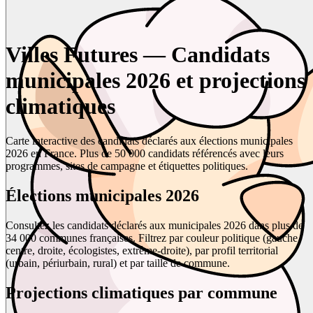
Villes Futures — Candidats
municipales 2026 et projections
climatiques
Carte interactive des candidats déclarés aux élections municipales
2026 en France. Plus de 50 000 candidats référencés avec leurs
programmes, sites de campagne et étiquettes politiques.
Élections municipales 2026
Consultez les candidats déclarés aux municipales 2026 dans plus de
34 000 communes françaises. Filtrez par couleur politique (gauche,
centre, droite, écologistes, extrême-droite), par profil territorial
(urbain, périurbain, rural) et par taille de commune.
Projections climatiques par commune