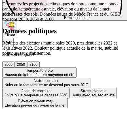
Découvrez les projections climatiques de votre commune : jours de
canicule, température estivale, élévation du niveau de la mer,
sécheresses des sols. Données issues de Météo France et du GIEC,
Brebis galeuses
horizons 2030, 2050 et 2100.
Données politiques
Climat
Résultats des élections municipales 2020, présidentielles 2022 et
législatives 2022. Couleur politique actuelle de la mairie, stabilité
politique, taux d'abstention.
Horizon temporel
2030
2050
2100
Température été
Hausse de la température moyenne en été
Nuits tropicales
Nuits où la température ne descend pas sous 20°C
Jours de canicule
Stress hydrique
Jours où la température dépasse 35°C
Jours avec sol sec en été
Élévation niveau mer
Élévation prévue du niveau de la mer