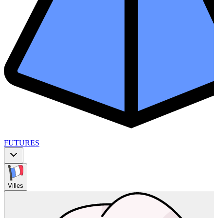
FUTURES
Villes