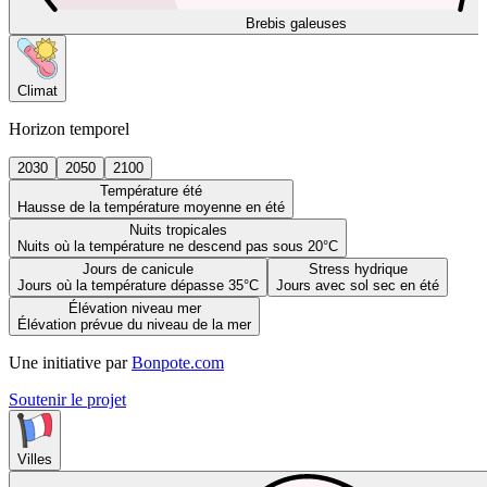
Brebis galeuses
Climat
Horizon temporel
2030
2050
2100
Température été
Hausse de la température moyenne en été
Nuits tropicales
Nuits où la température ne descend pas sous 20°C
Jours de canicule
Stress hydrique
Jours où la température dépasse 35°C
Jours avec sol sec en été
Élévation niveau mer
Élévation prévue du niveau de la mer
Une initiative par
Bonpote.com
Soutenir le projet
Villes