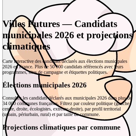
Villes Futures — Candidats
municipales 2026 et projections
climatiques
Carte interactive des candidats déclarés aux élections municipales
2026 en France. Plus de 50 000 candidats référencés avec leurs
programmes, sites de campagne et étiquettes politiques.
Élections municipales 2026
Consultez les candidats déclarés aux municipales 2026 dans plus de
34 000 communes françaises. Filtrez par couleur politique (gauche,
centre, droite, écologistes, extrême-droite), par profil territorial
(urbain, périurbain, rural) et par taille de commune.
Projections climatiques par commune