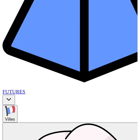
FUTURES
Villes