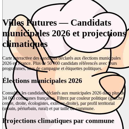
Villes Futures — Candidats
municipales 2026 et projections
climatiques
Carte interactive des candidats déclarés aux élections municipales
2026 en France. Plus de 50 000 candidats référencés avec leurs
programmes, sites de campagne et étiquettes politiques.
Élections municipales 2026
Consultez les candidats déclarés aux municipales 2026 dans plus de
34 000 communes françaises. Filtrez par couleur politique (gauche,
centre, droite, écologistes, extrême-droite), par profil territorial
(urbain, périurbain, rural) et par taille de commune.
Projections climatiques par commune