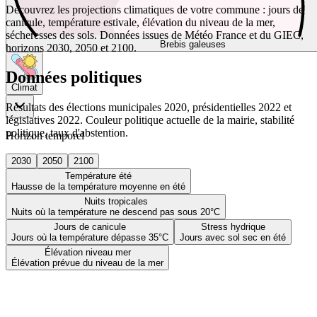
Découvrez les projections climatiques de votre commune : jours de
canicule, température estivale, élévation du niveau de la mer,
sécheresses des sols. Données issues de Météo France et du GIEC,
Brebis galeuses
horizons 2030, 2050 et 2100.
Données politiques
Climat
Résultats des élections municipales 2020, présidentielles 2022 et
législatives 2022. Couleur politique actuelle de la mairie, stabilité
politique, taux d'abstention.
Horizon temporel
2030
2050
2100
Température été
Hausse de la température moyenne en été
Nuits tropicales
Nuits où la température ne descend pas sous 20°C
Jours de canicule
Stress hydrique
Jours où la température dépasse 35°C
Jours avec sol sec en été
Élévation niveau mer
Élévation prévue du niveau de la mer