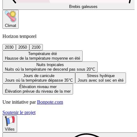
Brebis galeuses
Climat
Horizon temporel
2030
2050
2100
Température été
Hausse de la température moyenne en été
Nuits tropicales
Nuits où la température ne descend pas sous 20°C
Jours de canicule
Stress hydrique
Jours où la température dépasse 35°C
Jours avec sol sec en été
Élévation niveau mer
Élévation prévue du niveau de la mer
Une initiative par
Bonpote.com
Soutenir le projet
Villes