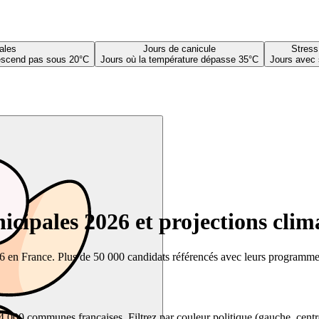
ales
Jours de canicule
Stress
descend pas sous 20°C
Jours où la température dépasse 35°C
Jours avec 
cipales 2026 et projections clim
26 en France. Plus de 50 000 candidats référencés avec leurs programmes,
00 communes françaises. Filtrez par couleur politique (gauche, centre, dr