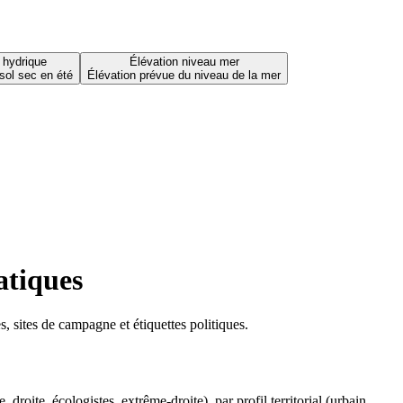
 hydrique
Élévation niveau mer
sol sec en été
Élévation prévue du niveau de la mer
atiques
 sites de campagne et étiquettes politiques.
oite, écologistes, extrême-droite), par profil territorial (urbain,