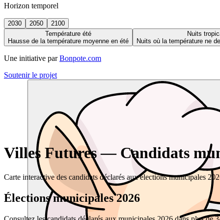
Horizon temporel
2030
2050
2100
Température été
Nuits tropic
Hausse de la température moyenne en été
Nuits où la température ne 
Une initiative par
Bonpote.com
Soutenir le projet
Villes Futures — Candidats muni
Carte interactive des candidats déclarés aux élections municipales 20
Élections municipales 2026
Consultez les candidats déclarés aux municipales 2026 dans plus de 34 0