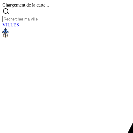
Chargement de la carte...
VILLES