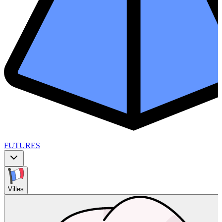
FUTURES
Villes