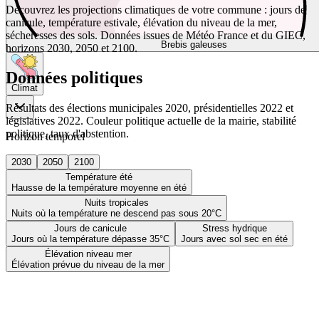
Découvrez les projections climatiques de votre commune : jours de
canicule, température estivale, élévation du niveau de la mer,
sécheresses des sols. Données issues de Météo France et du GIEC,
Brebis galeuses
horizons 2030, 2050 et 2100.
Données politiques
Climat
Résultats des élections municipales 2020, présidentielles 2022 et
législatives 2022. Couleur politique actuelle de la mairie, stabilité
politique, taux d'abstention.
Horizon temporel
2030
2050
2100
Température été
Hausse de la température moyenne en été
Nuits tropicales
Nuits où la température ne descend pas sous 20°C
Jours de canicule
Stress hydrique
Jours où la température dépasse 35°C
Jours avec sol sec en été
Élévation niveau mer
Élévation prévue du niveau de la mer