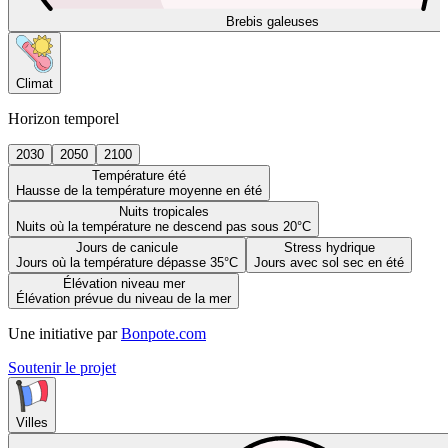
Brebis galeuses
Climat
Horizon temporel
2030
2050
2100
Température été
Hausse de la température moyenne en été
Nuits tropicales
Nuits où la température ne descend pas sous 20°C
Jours de canicule
Stress hydrique
Jours où la température dépasse 35°C
Jours avec sol sec en été
Élévation niveau mer
Élévation prévue du niveau de la mer
Une initiative par
Bonpote.com
Soutenir le projet
Villes