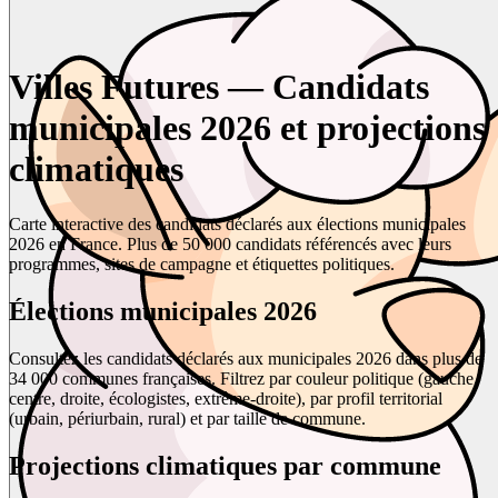
Villes Futures — Candidats
municipales 2026 et projections
climatiques
Carte interactive des candidats déclarés aux élections municipales
2026 en France. Plus de 50 000 candidats référencés avec leurs
programmes, sites de campagne et étiquettes politiques.
Élections municipales 2026
Consultez les candidats déclarés aux municipales 2026 dans plus de
34 000 communes françaises. Filtrez par couleur politique (gauche,
centre, droite, écologistes, extrême-droite), par profil territorial
(urbain, périurbain, rural) et par taille de commune.
Projections climatiques par commune