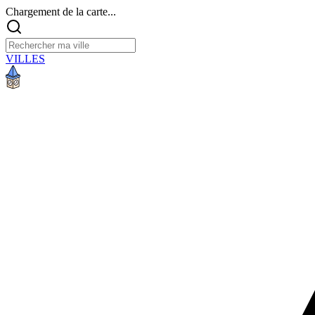
Chargement de la carte...
VILLES