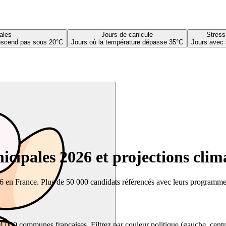
ales
Jours de canicule
Stress
descend pas sous 20°C
Jours où la température dépasse 35°C
Jours avec 
cipales 2026 et projections clim
26 en France. Plus de 50 000 candidats référencés avec leurs programmes,
00 communes françaises. Filtrez par couleur politique (gauche, centre, dr