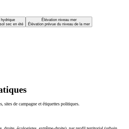
 hydrique
Élévation niveau mer
sol sec en été
Élévation prévue du niveau de la mer
atiques
 sites de campagne et étiquettes politiques.
oite, écologistes, extrême-droite), par profil territorial (urbain,