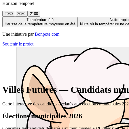
Horizon temporel
2030
2050
2100
Température été
Nuits tropic
Hausse de la température moyenne en été
Nuits où la température ne 
Une initiative par
Bonpote.com
Soutenir le projet
Villes Futures — Candidats muni
Carte interactive des candidats déclarés aux élections municipales 20
Élections municipales 2026
Consultez les candidats déclarés aux municipales 2026 dans plus de 34 0