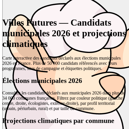
Villes Futures — Candidats
municipales 2026 et projections
climatiques
Carte interactive des candidats déclarés aux élections municipales
2026 en France. Plus de 50 000 candidats référencés avec leurs
programmes, sites de campagne et étiquettes politiques.
Élections municipales 2026
Consultez les candidats déclarés aux municipales 2026 dans plus de
34 000 communes françaises. Filtrez par couleur politique (gauche,
centre, droite, écologistes, extrême-droite), par profil territorial
(urbain, périurbain, rural) et par taille de commune.
Projections climatiques par commune