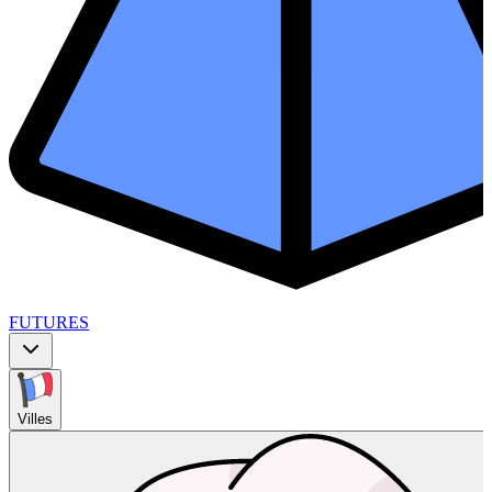
FUTURES
Villes