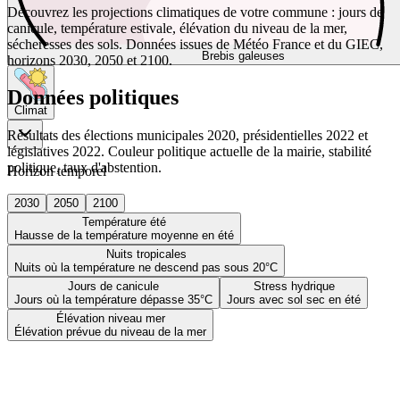
Découvrez les projections climatiques de votre commune : jours de
canicule, température estivale, élévation du niveau de la mer,
sécheresses des sols. Données issues de Météo France et du GIEC,
Brebis galeuses
horizons 2030, 2050 et 2100.
Données politiques
Climat
Résultats des élections municipales 2020, présidentielles 2022 et
législatives 2022. Couleur politique actuelle de la mairie, stabilité
politique, taux d'abstention.
Horizon temporel
2030
2050
2100
Température été
Hausse de la température moyenne en été
Nuits tropicales
Nuits où la température ne descend pas sous 20°C
Jours de canicule
Stress hydrique
Jours où la température dépasse 35°C
Jours avec sol sec en été
Élévation niveau mer
Élévation prévue du niveau de la mer