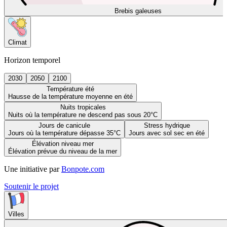
Brebis galeuses
Climat
Horizon temporel
2030
2050
2100
Température été
Hausse de la température moyenne en été
Nuits tropicales
Nuits où la température ne descend pas sous 20°C
Jours de canicule
Stress hydrique
Jours où la température dépasse 35°C
Jours avec sol sec en été
Élévation niveau mer
Élévation prévue du niveau de la mer
Une initiative par
Bonpote.com
Soutenir le projet
Villes