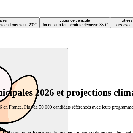
ales
Jours de canicule
Stress
descend pas sous 20°C
Jours où la température dépasse 35°C
Jours avec 
cipales 2026 et projections clim
26 en France. Plus de 50 000 candidats référencés avec leurs programmes,
00 communes françaises. Filtrez par couleur politique (gauche, centre, dr