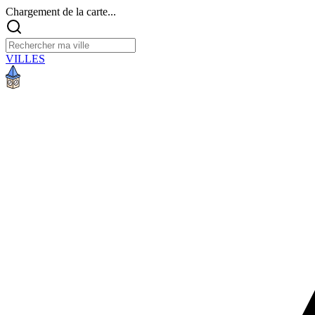
Chargement de la carte...
VILLES