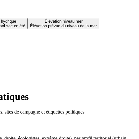
 hydrique
Élévation niveau mer
sol sec en été
Élévation prévue du niveau de la mer
atiques
 sites de campagne et étiquettes politiques.
oite, écologistes, extrême-droite), par profil territorial (urbain,