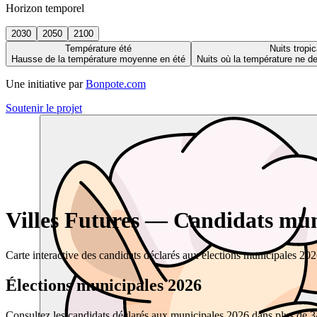
Horizon temporel
2030
2050
2100
Température été
Nuits tropic
Hausse de la température moyenne en été
Nuits où la température ne 
Une initiative par
Bonpote.com
Soutenir le projet
Villes Futures — Candidats muni
Carte interactive des candidats déclarés aux élections municipales 20
Élections municipales 2026
Consultez les candidats déclarés aux municipales 2026 dans plus de 34 0